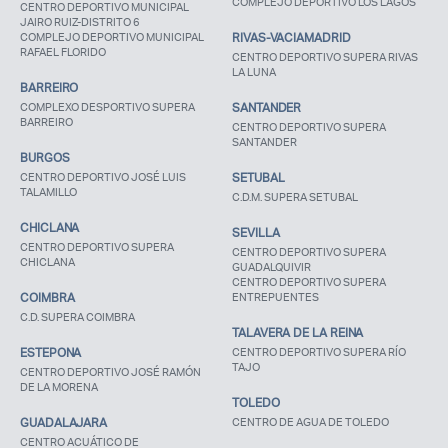
COMPLEJO DEPORTIVO LOS LAGOS
CENTRO DEPORTIVO MUNICIPAL
JAIRO RUIZ-DISTRITO 6
COMPLEJO DEPORTIVO MUNICIPAL
RIVAS-VACIAMADRID
RAFAEL FLORIDO
CENTRO DEPORTIVO SUPERA RIVAS
LA LUNA
BARREIRO
COMPLEXO DESPORTIVO SUPERA
SANTANDER
BARREIRO
CENTRO DEPORTIVO SUPERA
SANTANDER
BURGOS
CENTRO DEPORTIVO JOSÉ LUIS
SETUBAL
TALAMILLO
C.D.M. SUPERA SETUBAL
CHICLANA
SEVILLA
CENTRO DEPORTIVO SUPERA
CENTRO DEPORTIVO SUPERA
CHICLANA
GUADALQUIVIR
CENTRO DEPORTIVO SUPERA
COIMBRA
ENTREPUENTES
C.D. SUPERA COIMBRA
TALAVERA DE LA REINA
ESTEPONA
CENTRO DEPORTIVO SUPERA RÍO
TAJO
CENTRO DEPORTIVO JOSÉ RAMÓN
DE LA MORENA
TOLEDO
GUADALAJARA
CENTRO DE AGUA DE TOLEDO
CENTRO ACUÁTICO DE