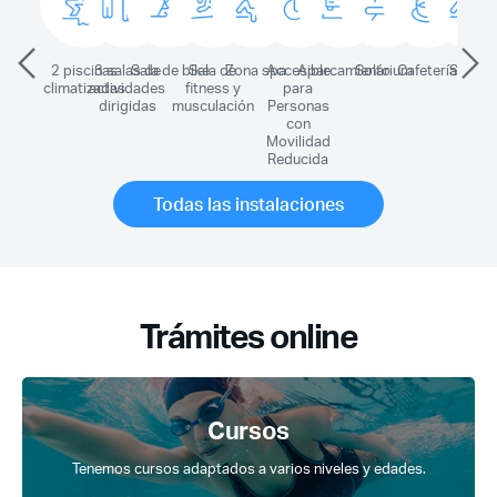
2 piscinas
3 salas de
Sala de bike
Sala de
Zona spa
Accesible
Aparcamiento
Solárium
Cafetería
Sauna
V
climatizadas
actividades
fitness y
para
m
dirigidas
musculación
Personas
de
con
Movilidad
Reducida
Todas las instalaciones
Trámites online
Cursos
Tenemos cursos adaptados a varios niveles y edades.