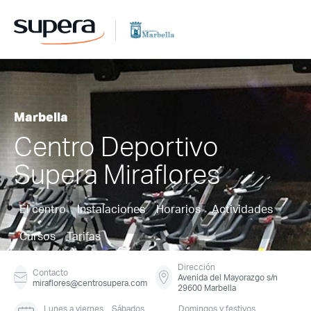
Marbella
Centro Deportivo
Supera Miraflores
El centro
Instalaciones
Horarios
Actividades
Cursos
Tarifas
Dirección
Contacto
Avenida del Mayorazgo s/n
miraflores@centrosupera.com
29600 Marbella
Lunes a viernes
Sábados
Domingos y festivos