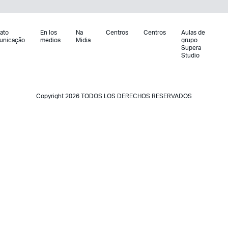
ato
En los
Na
Centros
Centros
Aulas de
unicação
medios
Midia
grupo
Supera
Studio
Copyright 2026 TODOS LOS DERECHOS RESERVADOS