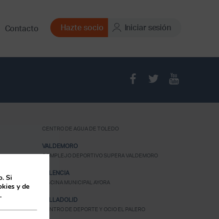
Hazte socio
Iniciar sesión
Contacto
CENTRO DE AGUA DE TOLEDO
VALDEMORO
COMPLEJO DEPORTIVO SUPERA VALDEMORO
VALENCIA
. Si
PISCINA MUNICIPAL AYORA
kies y de
.
UNA
VALLADOLID
CENTRO DE DEPORTE Y OCIO EL PALERO