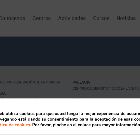
Conócenos
Centros
Actividades
Cursos
Noticias
ORTIVO JOSÉ RAMÓN DE LA MORENA
PALENCIA
CENTRO DE DEPORTE Y OCIO LA LANERA
ARA
ÁTICO DE GUADALAJARA
PARLA
COMPLEJO DEPORTIVO PARLA ESTE
COMPLEJO DEPORTIVO LOS LAGOS
Acceso socios
eb utiliza cookies para que usted tenga la mejor experiencia de usuario
EPORTE Y OCIO ERAS DE RENUEVA
vegando está dando su consentimiento para la aceptación de esas coo
RIVAS-VACIAMADRID
ítica de cookies
. Por favor, pinche en el enlace para mayor información
CENTRO DEPORTIVO SUPERA RIVAS LA L
SEIXAL
ESPORTIVO SUPERA TELHEIRAS
SANTANDER