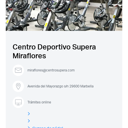
Acceso socios
Centro Deportivo Supera
Miraflores
Recuerda mis claves
miraflores@centrosupera.com
Avenida del Mayorazgo s/n 29600 Marbella
¿Ya eres socio pero no
¿Olvidaste tu
estas registrado?
contraseña?
Trámites online