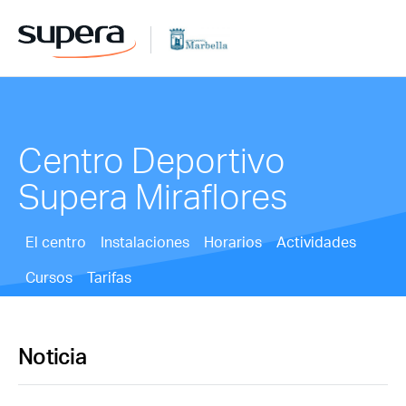
Centro Deportivo
Supera Miraflores
El centro
Instalaciones
Horarios
Actividades
Cursos
Tarifas
Noticia