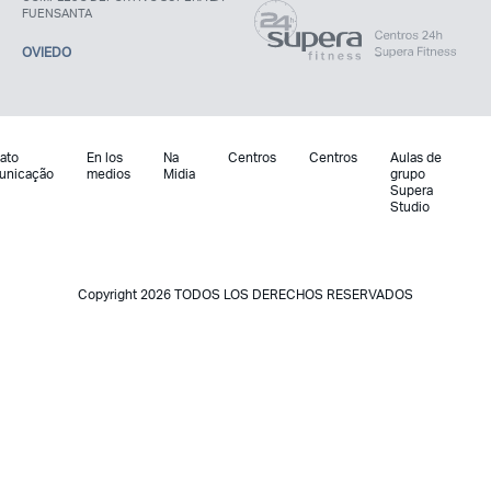
FUENSANTA
OVIEDO
ato
En los
Na
Centros
Centros
Aulas de
unicação
medios
Midia
grupo
Supera
Studio
Copyright 2026 TODOS LOS DERECHOS RESERVADOS