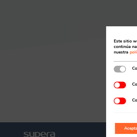
Este sitio w
continúa na
nuestra
pol
Co
Co
Co
Acepta