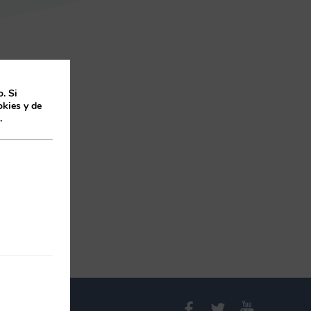
. Si
kies y de
.