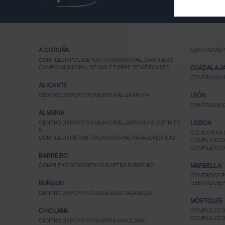
A CORUÑA
CENTRO DEP
COMPLEJO POLIDEPORTIVO MUNICIPAL SAN DIEGO
CAMPO MUNICIPAL DE GOLF TORRE DE HÉRCULES
GUADALAJ
CENTRO ACU
ALICANTE
CENTRO DEPORTIVO MUNICIPAL GRAN VÍA
LEÓN
CENTRO DE D
ALMERIA
CENTRO DEPORTIVO MUNICIPAL JAIRO RUIZ-DISTRITO
LISBOA
6
C.D. SUPERA 
COMPLEJO DEPORTIVO MUNICIPAL RAFAEL FLORIDO
COMPLEXO D
COMPLEXO D
BARREIRO
COMPLEXO DESPORTIVO SUPERA BARREIRO
MARBELLA
CENTRO DEP
BURGOS
CENTRO DEP
CENTRO DEPORTIVO JOSÉ LUIS TALAMILLO
MÓSTOLES
CHICLANA
COMPLEJO D
COMPLEJO D
CENTRO DEPORTIVO SUPERA CHICLANA