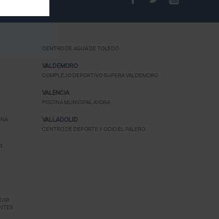
¿Olvidaste tu
contraseña?
CENTRO DE AGUA DE TOLEDO
VALDEMORO
COMPLEJO DEPORTIVO SUPERA VALDEMORO
VALENCIA
PISCINA MUNICIPAL AYORA
UNA
VALLADOLID
CENTRO DE DEPORTE Y OCIO EL PALERO
R
VIR
NTES