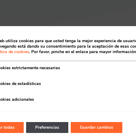
Acceso socios
eb utiliza cookies para que usted tenga la mejor experiencia de usuario
vegando está dando su consentimiento para la aceptación de esas coo
ítica de cookies
. Por favor, pinche en el enlace para mayor información
okies estrictamente necesarias
okies de estadísticas
Recuerda mis claves
okies adicionales
r todas
Preferencias
Guardar cambios