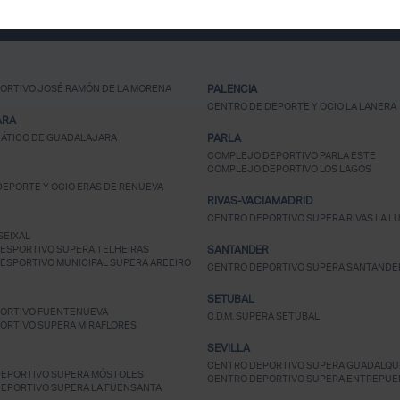
¿Ya eres socio pero no
estas registrado?
ORTIVO JOSÉ RAMÓN DE LA MORENA
PALENCIA
CENTRO DE DEPORTE Y OCIO LA LANERA
ARA
ÁTICO DE GUADALAJARA
PARLA
COMPLEJO DEPORTIVO PARLA ESTE
COMPLEJO DEPORTIVO LOS LAGOS
EPORTE Y OCIO ERAS DE RENUEVA
RIVAS-VACIAMADRID
CENTRO DEPORTIVO SUPERA RIVAS LA L
SEIXAL
ESPORTIVO SUPERA TELHEIRAS
SANTANDER
ESPORTIVO MUNICIPAL SUPERA AREEIRO
CENTRO DEPORTIVO SUPERA SANTANDE
SETUBAL
ORTIVO FUENTENUEVA
C.D.M. SUPERA SETUBAL
ORTIVO SUPERA MIRAFLORES
SEVILLA
CENTRO DEPORTIVO SUPERA GUADALQUI
EPORTIVO SUPERA MÓSTOLES
CENTRO DEPORTIVO SUPERA ENTREPUE
EPORTIVO SUPERA LA FUENSANTA