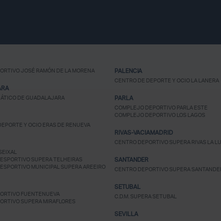
ORTIVO JOSÉ RAMÓN DE LA MORENA
PALENCIA
CENTRO DE DEPORTE Y OCIO LA LANERA
ARA
ÁTICO DE GUADALAJARA
PARLA
COMPLEJO DEPORTIVO PARLA ESTE
COMPLEJO DEPORTIVO LOS LAGOS
EPORTE Y OCIO ERAS DE RENUEVA
RIVAS-VACIAMADRID
CENTRO DEPORTIVO SUPERA RIVAS LA L
SEIXAL
ESPORTIVO SUPERA TELHEIRAS
SANTANDER
ESPORTIVO MUNICIPAL SUPERA AREEIRO
CENTRO DEPORTIVO SUPERA SANTANDE
SETUBAL
ORTIVO FUENTENUEVA
C.D.M. SUPERA SETUBAL
ORTIVO SUPERA MIRAFLORES
SEVILLA