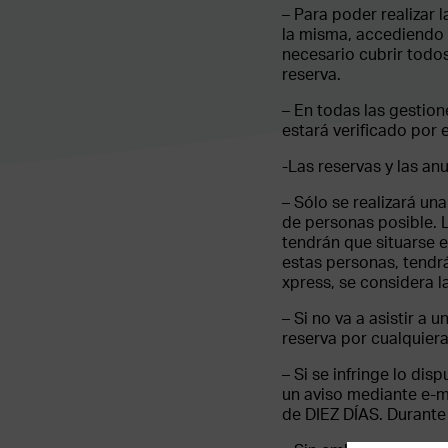
– Para poder realizar 
la misma, accediendo a
necesario cubrir todos
reserva.
– En todas las gestione
estará verificado por 
-Las reservas y las an
– Sólo se realizará un
de personas posible. 
tendrán que situarse e
estas personas, tendrá
xpress, se considera l
– Si no va a asistir a 
reserva por cualquiera
– Si se infringe lo di
un aviso mediante e-ma
de DIEZ DÍAS. Durante 