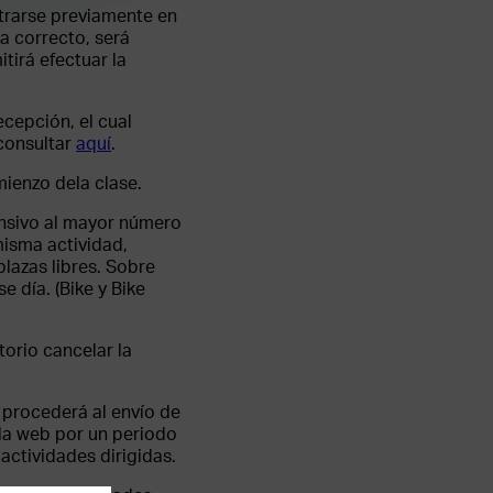
istrarse previamente en
a correcto, será
tirá efectuar la
ecepción, el cual
 consultar
aquí
.
mienzo dela clase.
tensivo al mayor número
misma actividad,
plazas libres. Sobre
e día. (Bike y Bike
torio cancelar la
e procederá al envío de
 la web por un periodo
actividades dirigidas.