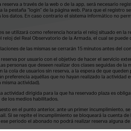
la reserva a través de la web o de la app, será necesario reg
 la pestaña “login” de la página web. Para que el registro se
 los datos. En caso contrario el sistema informático no permi
s se utilizará como referencia horaria el reloj situado en la r
el reloj del Real Observatorio de la Armada, el cual se puede
ulaciones de las mismas se cerrarán 15 minutos antes del co
a reserva por usuario con el objetivo de hacer el servicio ex
Las personas que deseen realizar dos clases seguidas de la 
n la cola de usuarios sin reserva, a la espera de que queden 
n preferencia aquéllas que no hayan realizado la actividad es
a misma actividad).
una actividad dirigida para la que ha reservado plaza es obliga
 de los medios habilitados.
spuesto en el punto anterior, ante un primer incumplimiento, s
il. Si se repite el incumplimiento se bloqueará la cuenta de
ese periodo el abonado no podrá realizar reserva alguna de 