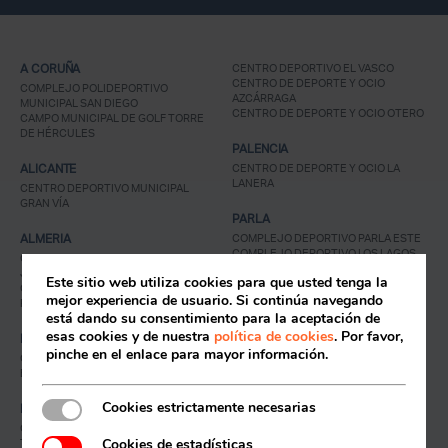
A CORUÑA
CENTRO DEPORTIVO EL VASCO
CENTRO DE DEPORTE Y OCIO
COMPLEJO POLIDEPORTIVO
AZCÁRRAGA
MUNICIPAL SAN DIEGO
CENTRO DE DEPORTE Y OCIO OTERO
CAMPO MUNICIPAL DE GOLF TORRE
DE HÉRCULES
PALENCIA
ALICANTE
CENTRO DE DEPORTE Y OCIO LA
LANERA
CENTRO DEPORTIVO MUNICIPAL
GRAN VÍA
PARLA
ALMERIA
COMPLEJO DEPORTIVO PARLA ESTE
COMPLEJO DEPORTIVO LOS LAGOS
CENTRO DEPORTIVO MUNICIPAL
JAIRO RUIZ-DISTRITO 6
Este sitio web utiliza cookies para que usted tenga la
COMPLEJO DEPORTIVO MUNICIPAL
RIVAS-VACIAMADRID
mejor experiencia de usuario. Si continúa navegando
RAFAEL FLORIDO
Acceso socios
CENTRO DEPORTIVO SUPERA RIVAS
está dando su consentimiento para la aceptación de
LA LUNA
esas cookies y de nuestra
política de cookies
. Por favor,
BARREIRO
pinche en el enlace para mayor información.
COMPLEXO DESPORTIVO SUPERA
SANTANDER
BARREIRO
CENTRO DEPORTIVO SUPERA
SANTANDER
Cookies estrictamente necesarias
BURGOS
CENTRO DEPORTIVO JOSÉ LUIS
SETUBAL
Cookies de estadísticas
TALAMILLO