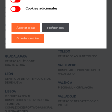
C.D.M. SUPERA SETUBAL
CHICLANA
Cookies adicionales
SEVILLA
Recuerda mis claves
CENTRO DEPORTIVO SUPERA
CENTRO DEPORTIVO SUPERA
CHICLANA
GUADALQUIVIR
CENTRO DEPORTIVO SUPERA
COIMBRA
ENTREPUENTES
Aceptar todas
Preferencias
C.D. SUPERA COIMBRA
TALAVERA DE LA REINA
Guardar cambios
ESTEPONA
CENTRO DEPORTIVO SUPERA RÍO
TAJO
CENTRO DEPORTIVO JOSÉ RAMÓN
¿Ya eres socio pero no
¿Olvidaste tu
DE LA MORENA
estas registrado?
contraseña?
TOLEDO
GUADALAJARA
CENTRO DE AGUA DE TOLEDO
CENTRO ACUÁTICO DE
GUADALAJARA
VALDEMORO
COMPLEJO DEPORTIVO SUPERA
LEÓN
VALDEMORO
CENTRO DE DEPORTE Y OCIO ERAS
DE RENUEVA
VALENCIA
PISCINA MUNICIPAL AYORA
LISBOA
C.D. SUPERA SEIXAL
VALLADOLID
COMPLEXO DESPORTIVO SUPERA
CENTRO DE DEPORTE Y OCIO EL
TELHEIRAS
PALERO
COMPLEXO DESPORTIVO MUNICIPAL
SUPERA AREEIRO