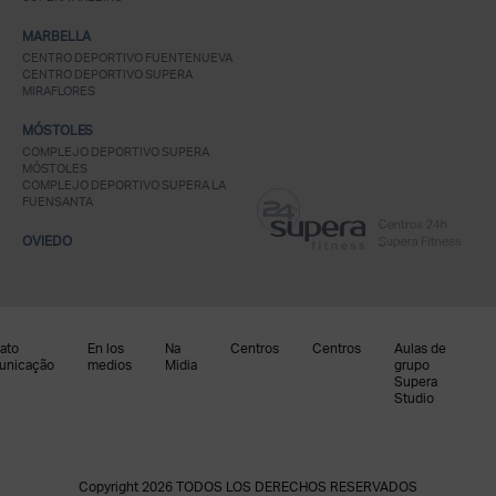
MARBELLA
CENTRO DEPORTIVO FUENTENUEVA
CENTRO DEPORTIVO SUPERA
MIRAFLORES
MÓSTOLES
COMPLEJO DEPORTIVO SUPERA
MÓSTOLES
COMPLEJO DEPORTIVO SUPERA LA
FUENSANTA
OVIEDO
ato
En los
Na
Centros
Centros
Aulas de
unicação
medios
Midia
grupo
Supera
Studio
Copyright 2026 TODOS LOS DERECHOS RESERVADOS