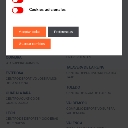
COMPLEXO DESPORTIVO SUPERA
SANTANDER
BARREIRO
CENTRO DEPORTIVO SUPERA
Cookies adicionales
SANTANDER
Recuerda mis claves
BURGOS
CENTRO DEPORTIVO JOSÉ LUIS
SETUBAL
TALAMILLO
C.D.M. SUPERA SETUBAL
Aceptar todas
Preferencias
CHICLANA
SEVILLA
CENTRO DEPORTIVO SUPERA
Guardar cambios
CENTRO DEPORTIVO SUPERA
CHICLANA
GUADALQUIVIR
CENTRO DEPORTIVO SUPERA
¿Ya eres socio pero no
¿Olvidaste tu
COIMBRA
ENTREPUENTES
estas registrado?
contraseña?
C.D. SUPERA COIMBRA
TALAVERA DE LA REINA
ESTEPONA
CENTRO DEPORTIVO SUPERA RÍO
TAJO
CENTRO DEPORTIVO JOSÉ RAMÓN
DE LA MORENA
TOLEDO
GUADALAJARA
CENTRO DE AGUA DE TOLEDO
CENTRO ACUÁTICO DE
GUADALAJARA
VALDEMORO
COMPLEJO DEPORTIVO SUPERA
LEÓN
VALDEMORO
CENTRO DE DEPORTE Y OCIO ERAS
DE RENUEVA
VALENCIA