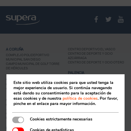
A CORUÑA
CENTRO DEPORTIVO EL VASCO
CENTRO DE DEPORTE Y OCIO
COMPLEJO POLIDEPORTIVO
AZCÁRRAGA
MUNICIPAL SAN DIEGO
CENTRO DE DEPORTE Y OCIO OTERO
CAMPO MUNICIPAL DE GOLF TORRE
DE HÉRCULES
PALENCIA
ALICANTE
CENTRO DE DEPORTE Y OCIO LA
Este sitio web utiliza cookies para que usted tenga la
LANERA
CENTRO DEPORTIVO MUNICIPAL
mejor experiencia de usuario. Si continúa navegando
GRAN VÍA
Acceso socios
está dando su consentimiento para la aceptación de
PARLA
esas cookies y de nuestra
política de cookies
. Por favor,
ALMERIA
COMPLEJO DEPORTIVO PARLA ESTE
pinche en el enlace para mayor información.
COMPLEJO DEPORTIVO LOS LAGOS
CENTRO DEPORTIVO MUNICIPAL
JAIRO RUIZ-DISTRITO 6
COMPLEJO DEPORTIVO MUNICIPAL
RIVAS-VACIAMADRID
RAFAEL FLORIDO
Cookies estrictamente necesarias
CENTRO DEPORTIVO SUPERA RIVAS
LA LUNA
BARREIRO
Cookies de estadísticas