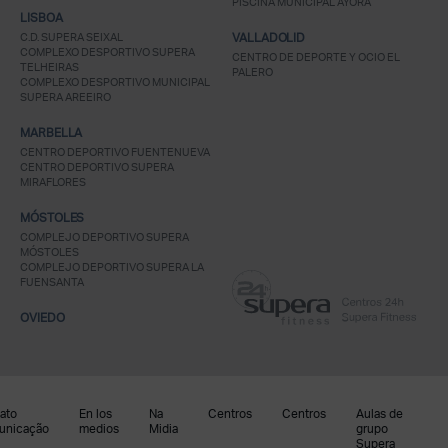
PISCINA MUNICIPAL AYORA
LISBOA
C.D. SUPERA SEIXAL
VALLADOLID
COMPLEXO DESPORTIVO SUPERA
CENTRO DE DEPORTE Y OCIO EL
TELHEIRAS
PALERO
COMPLEXO DESPORTIVO MUNICIPAL
SUPERA AREEIRO
MARBELLA
CENTRO DEPORTIVO FUENTENUEVA
CENTRO DEPORTIVO SUPERA
MIRAFLORES
MÓSTOLES
COMPLEJO DEPORTIVO SUPERA
MÓSTOLES
COMPLEJO DEPORTIVO SUPERA LA
FUENSANTA
OVIEDO
ato
En los
Na
Centros
Centros
Aulas de
unicação
medios
Midia
grupo
Supera