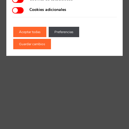
Cookies adicionales
Recuerda mis claves
Aceptar todas
Preferencias
Guardar cambios
¿Ya eres socio pero no
¿Olvidaste tu
estas registrado?
contraseña?