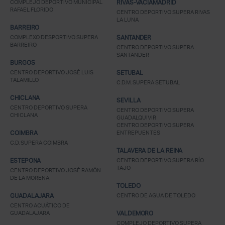
COMPLEJO DEPORTIVO MUNICIPAL
RIVAS-VACIAMADRID
RAFAEL FLORIDO
CENTRO DEPORTIVO SUPERA RIVAS
LA LUNA
BARREIRO
COMPLEXO DESPORTIVO SUPERA
SANTANDER
BARREIRO
CENTRO DEPORTIVO SUPERA
SANTANDER
BURGOS
CENTRO DEPORTIVO JOSÉ LUIS
SETUBAL
TALAMILLO
C.D.M. SUPERA SETUBAL
CHICLANA
SEVILLA
CENTRO DEPORTIVO SUPERA
CENTRO DEPORTIVO SUPERA
CHICLANA
GUADALQUIVIR
CENTRO DEPORTIVO SUPERA
COIMBRA
ENTREPUENTES
C.D. SUPERA COIMBRA
TALAVERA DE LA REINA
ESTEPONA
CENTRO DEPORTIVO SUPERA RÍO
TAJO
CENTRO DEPORTIVO JOSÉ RAMÓN
DE LA MORENA
TOLEDO
GUADALAJARA
CENTRO DE AGUA DE TOLEDO
CENTRO ACUÁTICO DE
GUADALAJARA
VALDEMORO
COMPLEJO DEPORTIVO SUPERA