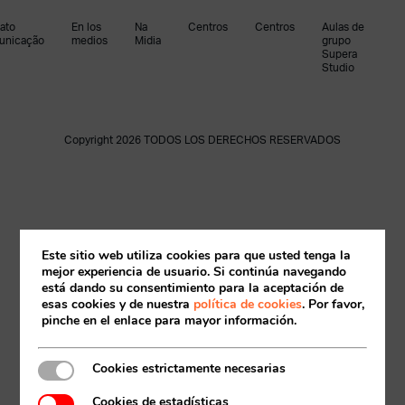
ato
En los
Na
Centros
Centros
Aulas de
unicação
medios
Midia
grupo
Supera
Studio
Copyright 2026 TODOS LOS DERECHOS RESERVADOS
Este sitio web utiliza cookies para que usted tenga la
mejor experiencia de usuario. Si continúa navegando
Acceso socios
está dando su consentimiento para la aceptación de
esas cookies y de nuestra
política de cookies
. Por favor,
pinche en el enlace para mayor información.
Cookies estrictamente necesarias
Cookies de estadísticas