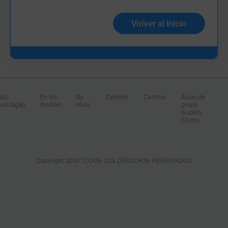
Volver al inicio
ato
En los
Na
Centros
Centros
Aulas de
unicação
medios
Midia
grupo
Supera
Studio
Copyright 2026 TODOS LOS DERECHOS RESERVADOS