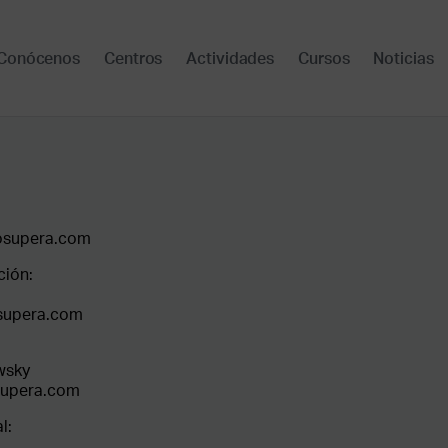
Conócenos
Centros
Actividades
Cursos
Noticias
osupera.com
ción:
supera.com
wsky
supera.com
l: