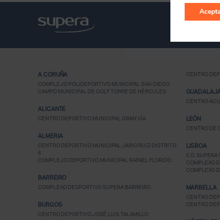
Acepta
A CORUÑA
CENTRO DEP
COMPLEJO POLIDEPORTIVO MUNICIPAL SAN DIEGO
CAMPO MUNICIPAL DE GOLF TORRE DE HÉRCULES
GUADALAJ
CENTRO ACU
ALICANTE
CENTRO DEPORTIVO MUNICIPAL GRAN VÍA
LEÓN
CENTRO DE D
ALMERIA
CENTRO DEPORTIVO MUNICIPAL JAIRO RUIZ-DISTRITO
LISBOA
6
C.D. SUPERA 
COMPLEJO DEPORTIVO MUNICIPAL RAFAEL FLORIDO
COMPLEXO D
COMPLEXO D
BARREIRO
COMPLEXO DESPORTIVO SUPERA BARREIRO
MARBELLA
CENTRO DEP
BURGOS
CENTRO DEP
CENTRO DEPORTIVO JOSÉ LUIS TALAMILLO