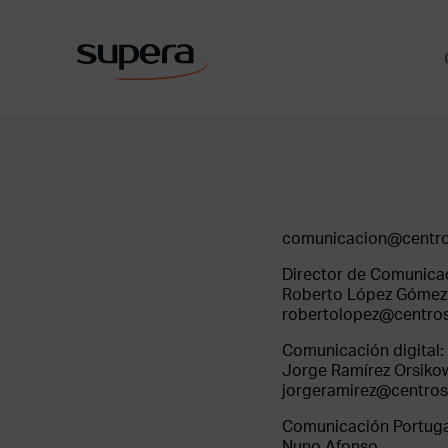
comunicacion@centr
Director de Comunica
Roberto López Gómez
robertolopez@centro
Comunicación digital:
Jorge Ramírez Orsiko
jorgeramirez@centro
Comunicación Portuga
Nuno Afonso