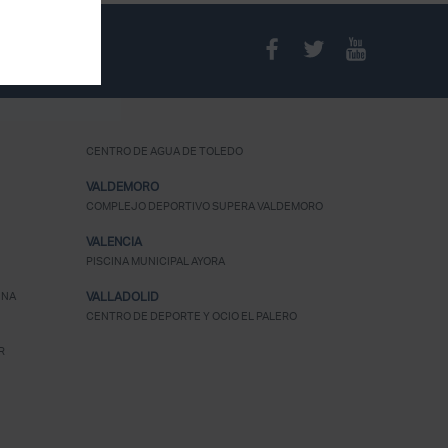
¿Olvidaste tu
contraseña?
CENTRO DE AGUA DE TOLEDO
VALDEMORO
COMPLEJO DEPORTIVO SUPERA VALDEMORO
VALENCIA
PISCINA MUNICIPAL AYORA
UNA
VALLADOLID
CENTRO DE DEPORTE Y OCIO EL PALERO
R