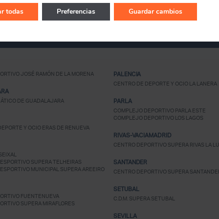
r todas
Preferencias
Guardar cambios
¿Ya eres socio pero no
estas registrado?
ORTIVO JOSÉ RAMÓN DE LA MORENA
PALENCIA
CENTRO DE DEPORTE Y OCIO LA LANERA
ARA
ÁTICO DE GUADALAJARA
PARLA
COMPLEJO DEPORTIVO PARLA ESTE
COMPLEJO DEPORTIVO LOS LAGOS
EPORTE Y OCIO ERAS DE RENUEVA
RIVAS-VACIAMADRID
CENTRO DEPORTIVO SUPERA RIVAS LA L
SEIXAL
ESPORTIVO SUPERA TELHEIRAS
SANTANDER
ESPORTIVO MUNICIPAL SUPERA AREEIRO
CENTRO DEPORTIVO SUPERA SANTANDE
SETUBAL
ORTIVO FUENTENUEVA
C.D.M. SUPERA SETUBAL
ORTIVO SUPERA MIRAFLORES
SEVILLA