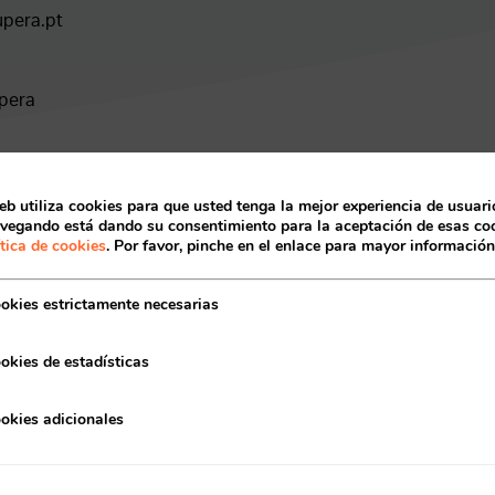
pera.pt
upera
osupera
Acceso socios
eb utiliza cookies para que usted tenga la mejor experiencia de usuario
vegando está dando su consentimiento para la aceptación de esas coo
ítica de cookies
. Por favor, pinche en el enlace para mayor información
okies estrictamente necesarias
okies de estadísticas
Recuerda mis claves
okies adicionales