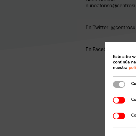
nunoafonso@centrosu
En Twitter: @centros
En Facebook: @centr
Este sitio w
continúa na
nuestra
pol
Co
Co
Co