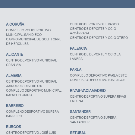
A CORUÑA
CENTRO DEPORTIVO EL VASCO
CENTRO DE DEPORTE Y OCIO
COMPLEJO POLIDEPORTIVO
AZCÁRRAGA
MUNICIPAL SAN DIEGO
CENTRO DE DEPORTE Y OCIO OTERO
CAMPO MUNICIPAL DE GOLF TORRE
DE HÉRCULES
PALENCIA
ALICANTE
CENTRO DE DEPORTE Y OCIO LA
LANERA
CENTRO DEPORTIVO MUNICIPAL
GRAN VÍA
PARLA
ALMERIA
COMPLEJO DEPORTIVO PARLA ESTE
COMPLEJO DEPORTIVO LOS LAGOS
CENTRO DEPORTIVO MUNICIPAL
JAIRO RUIZ-DISTRITO 6
COMPLEJO DEPORTIVO MUNICIPAL
RIVAS-VACIAMADRID
Acceso socios
RAFAEL FLORIDO
CENTRO DEPORTIVO SUPERA RIVAS
LA LUNA
BARREIRO
COMPLEXO DESPORTIVO SUPERA
SANTANDER
BARREIRO
CENTRO DEPORTIVO SUPERA
SANTANDER
BURGOS
CENTRO DEPORTIVO JOSÉ LUIS
SETUBAL