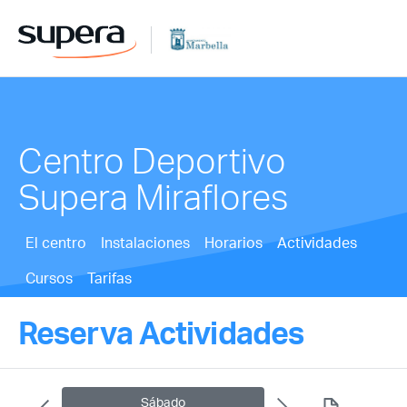
Centro Deportivo
Supera Miraflores
El centro
Instalaciones
Horarios
Actividades
Cursos
Tarifas
Reserva Actividades
Sábado