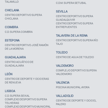
TALAMILLO
C.D.M. SUPERA SETUBAL
CHICLANA
SEVILLA
Recuerda mis claves
CENTRO DEPORTIVO SUPERA
CENTRO DEPORTIVO SUPERA
CHICLANA
GUADALQUIVIR
CENTRO DEPORTIVO SUPERA
COIMBRA
ENTREPUENTES
C.D. SUPERA COIMBRA
TALAVERA DE LA REINA
ESTEPONA
CENTRO DEPORTIVO SUPERA RÍO
TAJO
CENTRO DEPORTIVO JOSÉ RAMÓN
¿Ya eres socio pero no
¿Olvidaste tu
DE LA MORENA
estas registrado?
contraseña?
TOLEDO
GUADALAJARA
CENTRO DE AGUA DE TOLEDO
CENTRO ACUÁTICO DE
GUADALAJARA
VALDEMORO
COMPLEJO DEPORTIVO SUPERA
LEÓN
VALDEMORO
CENTRO DE DEPORTE Y OCIO ERAS
DE RENUEVA
VALENCIA
PISCINA MUNICIPAL AYORA
LISBOA
C.D. SUPERA SEIXAL
VALLADOLID
COMPLEXO DESPORTIVO SUPERA
CENTRO DE DEPORTE Y OCIO EL
TELHEIRAS
PALERO
COMPLEXO DESPORTIVO MUNICIPAL