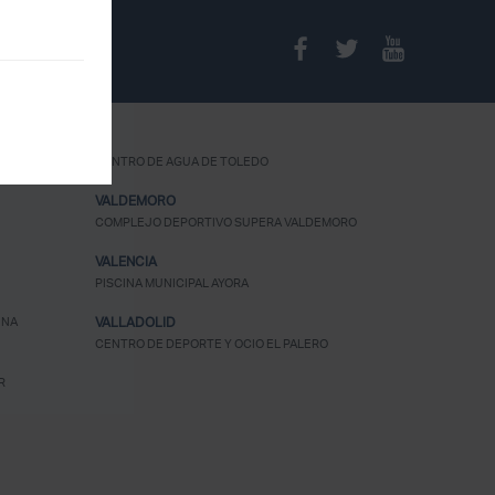
¿Olvidaste tu
CENTRO DE AGUA DE TOLEDO
contraseña?
VALDEMORO
COMPLEJO DEPORTIVO SUPERA VALDEMORO
VALENCIA
PISCINA MUNICIPAL AYORA
UNA
VALLADOLID
CENTRO DE DEPORTE Y OCIO EL PALERO
R