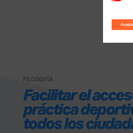
Acepta
FILOSOFÍA
Facilitar el acces
práctica deporti
todos los ciuda