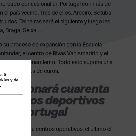
l mercado concesional en Portugal con más de
el país vecino. Tres de ellos, Areeiro, Setubal
truidos. Telheiras será el siguiente y luego les
a, Braga, Seixal…
 su proceso de expansión con la Escuela
tander, el centro de Rivas Vaciamadrid y el
odos en funcionamiento. Todo esto supone una
de 80 millones de euros.
. Si
kies y de
 gestionará cuarenta
.
 centros deportivos
a y Portugal
 la treintena centros operativos, el último el