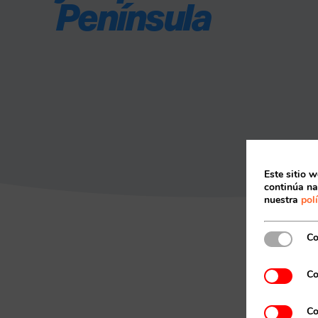
Península
Este sitio w
continúa na
nuestra
pol
Co
Co
Co