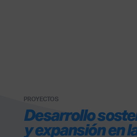
PROYECTOS
Desarrollo soste
y expansión en l