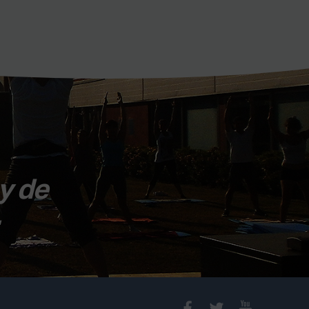
y de
.