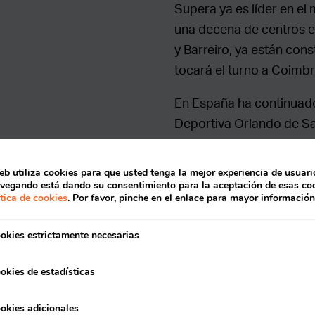
Supera ya es líder en e
una decena de centros en 
y Barreiro, ya están cons
tocará el turno a Coimbr
En España ha continuado
Deportiva Orlando de San
C.D. Supera El Vasco, t
inversión global de más 
Acceso socios
eb utiliza cookies para que usted tenga la mejor experiencia de usuario
vegando está dando su consentimiento para la aceptación de esas coo
La firma
ítica de cookies
. Por favor, pinche en el enlace para mayor información
grandes
okies estrictamente necesarias
en Españ
okies de estadísticas
En España, Supera alcanza
Recuerda mis claves
okies adicionales