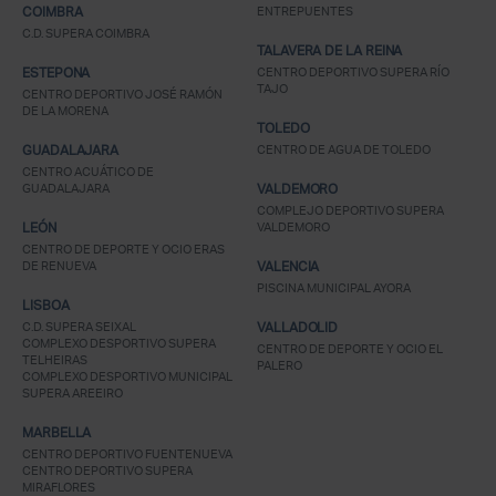
COIMBRA
ENTREPUENTES
C.D. SUPERA COIMBRA
TALAVERA DE LA REINA
ESTEPONA
CENTRO DEPORTIVO SUPERA RÍO
TAJO
CENTRO DEPORTIVO JOSÉ RAMÓN
DE LA MORENA
TOLEDO
GUADALAJARA
CENTRO DE AGUA DE TOLEDO
CENTRO ACUÁTICO DE
GUADALAJARA
VALDEMORO
COMPLEJO DEPORTIVO SUPERA
LEÓN
VALDEMORO
CENTRO DE DEPORTE Y OCIO ERAS
DE RENUEVA
VALENCIA
PISCINA MUNICIPAL AYORA
LISBOA
C.D. SUPERA SEIXAL
VALLADOLID
COMPLEXO DESPORTIVO SUPERA
CENTRO DE DEPORTE Y OCIO EL
TELHEIRAS
PALERO
COMPLEXO DESPORTIVO MUNICIPAL
SUPERA AREEIRO
MARBELLA
CENTRO DEPORTIVO FUENTENUEVA
CENTRO DEPORTIVO SUPERA
MIRAFLORES