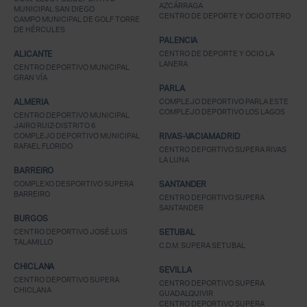
AZCÁRRAGA
MUNICIPAL SAN DIEGO
CENTRO DE DEPORTE Y OCIO OTERO
CAMPO MUNICIPAL DE GOLF TORRE
DE HÉRCULES
PALENCIA
ALICANTE
CENTRO DE DEPORTE Y OCIO LA
LANERA
CENTRO DEPORTIVO MUNICIPAL
GRAN VÍA
PARLA
ALMERIA
COMPLEJO DEPORTIVO PARLA ESTE
COMPLEJO DEPORTIVO LOS LAGOS
CENTRO DEPORTIVO MUNICIPAL
JAIRO RUIZ-DISTRITO 6
COMPLEJO DEPORTIVO MUNICIPAL
RIVAS-VACIAMADRID
RAFAEL FLORIDO
CENTRO DEPORTIVO SUPERA RIVAS
LA LUNA
BARREIRO
COMPLEXO DESPORTIVO SUPERA
SANTANDER
BARREIRO
CENTRO DEPORTIVO SUPERA
SANTANDER
BURGOS
CENTRO DEPORTIVO JOSÉ LUIS
SETUBAL
TALAMILLO
C.D.M. SUPERA SETUBAL
CHICLANA
SEVILLA
CENTRO DEPORTIVO SUPERA
CENTRO DEPORTIVO SUPERA
CHICLANA
GUADALQUIVIR
CENTRO DEPORTIVO SUPERA