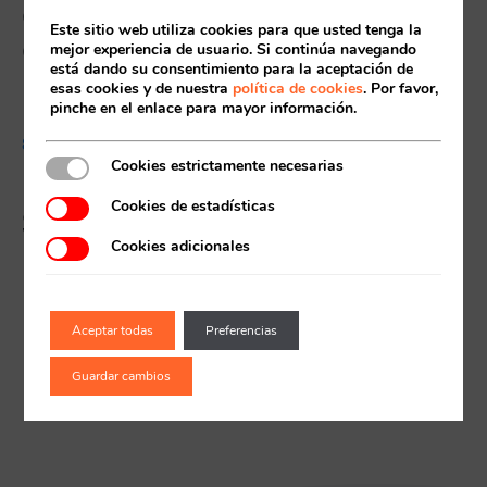
cursos de natación y pádel
Este sitio web utiliza cookies para que usted tenga la
de la temporada 2026/2027
mejor experiencia de usuario. Si continúa navegando
Acceso socios
está dando su consentimiento para la aceptación de
esas cookies y de nuestra
política de cookies
. Por favor,
pinche en el enlace para mayor información.
8 MAYO, 2026
Cookies estrictamente necesarias
El campus de verano de
Cookies de estadísticas
Supera, lo mejor para los
peques
Cookies adicionales
Recuerda mis claves
Aceptar todas
Preferencias
Guardar cambios
¿Ya eres socio pero no
¿Olvidaste tu
estas registrado?
contraseña?