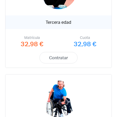
Tercera edad
Matrícula
Cuota
Recuerda mis claves
32,98 €
32,98 €
Contratar
¿Ya eres socio pero no
¿Olvidaste tu
estas registrado?
contraseña?