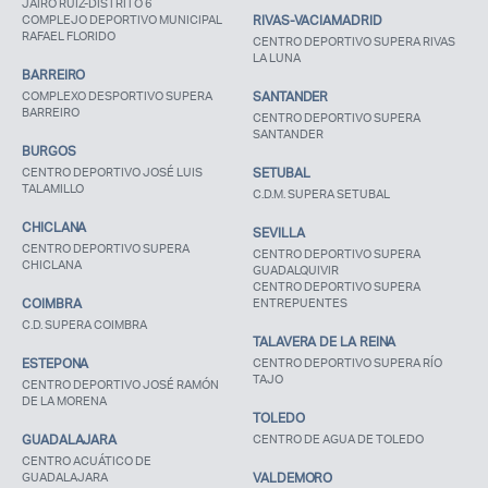
JAIRO RUIZ-DISTRITO 6
COMPLEJO DEPORTIVO MUNICIPAL
RIVAS-VACIAMADRID
RAFAEL FLORIDO
CENTRO DEPORTIVO SUPERA RIVAS
LA LUNA
BARREIRO
COMPLEXO DESPORTIVO SUPERA
SANTANDER
BARREIRO
CENTRO DEPORTIVO SUPERA
SANTANDER
BURGOS
CENTRO DEPORTIVO JOSÉ LUIS
SETUBAL
TALAMILLO
C.D.M. SUPERA SETUBAL
CHICLANA
SEVILLA
CENTRO DEPORTIVO SUPERA
CENTRO DEPORTIVO SUPERA
CHICLANA
GUADALQUIVIR
CENTRO DEPORTIVO SUPERA
COIMBRA
ENTREPUENTES
C.D. SUPERA COIMBRA
TALAVERA DE LA REINA
ESTEPONA
CENTRO DEPORTIVO SUPERA RÍO
TAJO
CENTRO DEPORTIVO JOSÉ RAMÓN
DE LA MORENA
TOLEDO
GUADALAJARA
CENTRO DE AGUA DE TOLEDO
CENTRO ACUÁTICO DE
GUADALAJARA
VALDEMORO