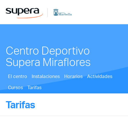
Centro Deportivo
Supera Miraflores
El centro
Instalaciones
Horarios
Actividades
Cursos
Tarifas
Tarifas