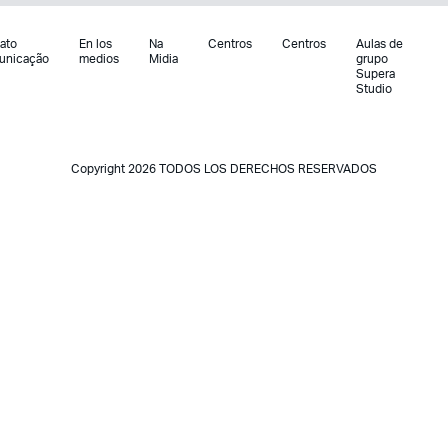
ato
En los
Na
Centros
Centros
Aulas de
unicação
medios
Midia
grupo
Supera
Studio
Copyright 2026 TODOS LOS DERECHOS RESERVADOS