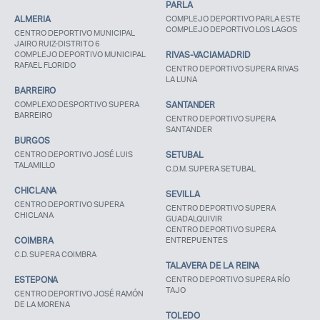
PARLA
ALMERIA
COMPLEJO DEPORTIVO PARLA ESTE
COMPLEJO DEPORTIVO LOS LAGOS
CENTRO DEPORTIVO MUNICIPAL
JAIRO RUIZ-DISTRITO 6
COMPLEJO DEPORTIVO MUNICIPAL
RIVAS-VACIAMADRID
RAFAEL FLORIDO
CENTRO DEPORTIVO SUPERA RIVAS
LA LUNA
BARREIRO
COMPLEXO DESPORTIVO SUPERA
SANTANDER
BARREIRO
CENTRO DEPORTIVO SUPERA
SANTANDER
BURGOS
CENTRO DEPORTIVO JOSÉ LUIS
SETUBAL
TALAMILLO
C.D.M. SUPERA SETUBAL
CHICLANA
SEVILLA
CENTRO DEPORTIVO SUPERA
CENTRO DEPORTIVO SUPERA
CHICLANA
GUADALQUIVIR
CENTRO DEPORTIVO SUPERA
COIMBRA
ENTREPUENTES
C.D. SUPERA COIMBRA
TALAVERA DE LA REINA
ESTEPONA
CENTRO DEPORTIVO SUPERA RÍO
TAJO
CENTRO DEPORTIVO JOSÉ RAMÓN
DE LA MORENA
TOLEDO