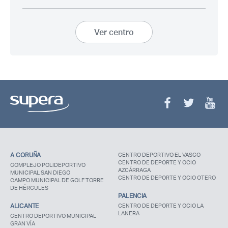
Recuerda mis claves
Ver centro
¿Ya eres socio pero no
¿Olvidaste tu
estas registrado?
contraseña?
A CORUÑA
CENTRO DEPORTIVO EL VASCO
CENTRO DE DEPORTE Y OCIO
COMPLEJO POLIDEPORTIVO
AZCÁRRAGA
MUNICIPAL SAN DIEGO
CENTRO DE DEPORTE Y OCIO OTERO
CAMPO MUNICIPAL DE GOLF TORRE
DE HÉRCULES
PALENCIA
ALICANTE
CENTRO DE DEPORTE Y OCIO LA
LANERA
CENTRO DEPORTIVO MUNICIPAL
GRAN VÍA