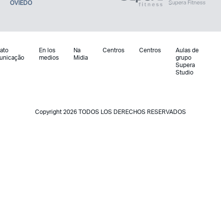
OVIEDO
ato
En los
Na
Centros
Centros
Aulas de
unicação
medios
Midia
grupo
Supera
Studio
Copyright 2026 TODOS LOS DERECHOS RESERVADOS