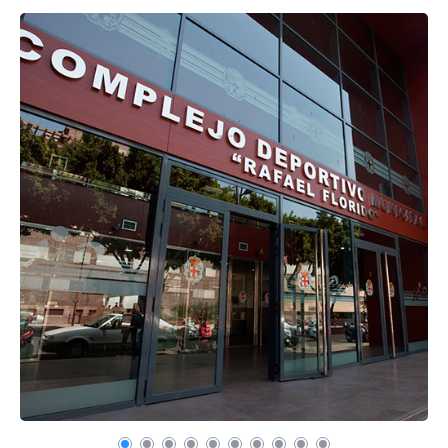
Recuerda mis claves
¿Ya eres socio pero no
¿Olvidaste tu
estas registrado?
contraseña?