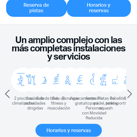
Reserva de
Horarios y
pistas
reservas
Un amplio complejo con las
más completas instalaciones
y servicios
2 piscinas
3 salas de
Sala de bike
Sala de
Zona spa
Aparcamiento
Accesible
Pistas de
Pabellón
Sauna
S
climatizadas
actividades
fitness y
gratuito
para
pádel, tenis y
polideportivo
dirigidas
musculación
Personas
squash
con Moviidad
Reducida
Horarios y reservas