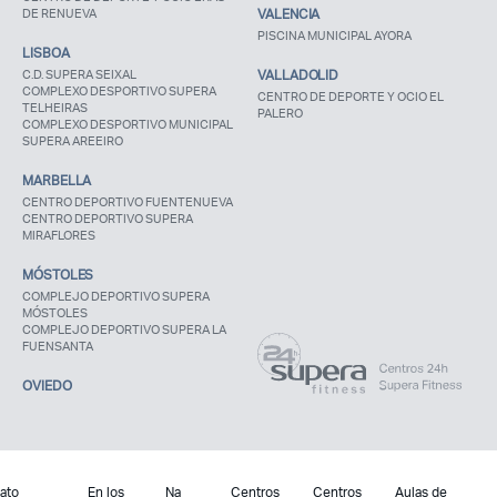
DE RENUEVA
VALENCIA
PISCINA MUNICIPAL AYORA
LISBOA
C.D. SUPERA SEIXAL
VALLADOLID
COMPLEXO DESPORTIVO SUPERA
CENTRO DE DEPORTE Y OCIO EL
TELHEIRAS
PALERO
COMPLEXO DESPORTIVO MUNICIPAL
SUPERA AREEIRO
MARBELLA
CENTRO DEPORTIVO FUENTENUEVA
CENTRO DEPORTIVO SUPERA
MIRAFLORES
MÓSTOLES
COMPLEJO DEPORTIVO SUPERA
MÓSTOLES
COMPLEJO DEPORTIVO SUPERA LA
FUENSANTA
OVIEDO
ato
En los
Na
Centros
Centros
Aulas de