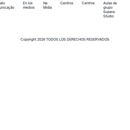
ato
En los
Na
Centros
Centros
Aulas de
unicação
medios
Midia
grupo
Supera
Studio
Copyright 2026 TODOS LOS DERECHOS RESERVADOS