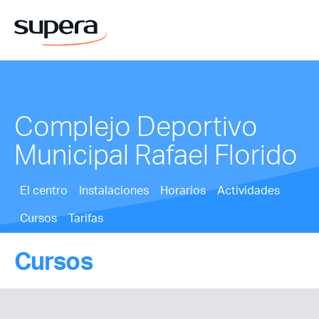
Complejo Deportivo
Municipal Rafael Florido
El centro
Instalaciones
Horarios
Actividades
Cursos
Tarifas
Cursos