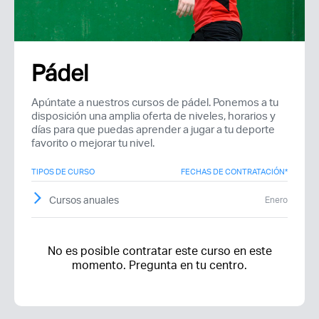
Pádel
Recuerda mis claves
Apúntate a nuestros cursos de pádel. Ponemos a tu
disposición una amplia oferta de niveles, horarios y
días para que puedas aprender a jugar a tu deporte
favorito o mejorar tu nivel.
TIPOS DE CURSO
FECHAS DE CONTRATACIÓN*
¿Ya eres socio pero no
¿Olvidaste tu
Cursos anuales
Enero
estas registrado?
contraseña?
No es posible contratar este curso en este
momento. Pregunta en tu centro.