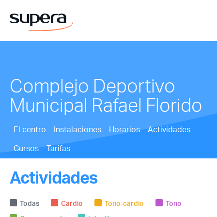
Complejo Deportivo
Municipal Rafael Florido
El centro
Instalaciones
Horarios
Actividades
Cursos
Tarifas
Actividades
Todas
Cardio
Tono-cardio
Tono