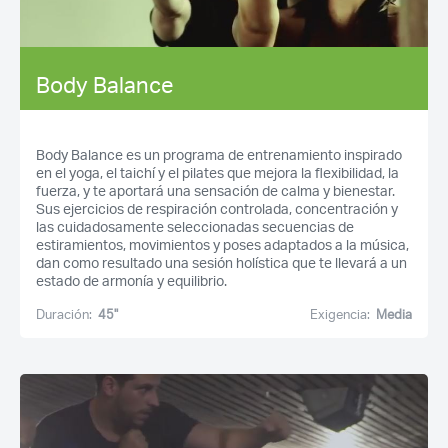
Body Balance
Body Balance es un programa de entrenamiento inspirado
en el yoga, el taichí y el pilates que mejora la flexibilidad, la
fuerza, y te aportará una sensación de calma y bienestar.
Sus ejercicios de respiración controlada, concentración y
las cuidadosamente seleccionadas secuencias de
estiramientos, movimientos y poses adaptados a la música,
dan como resultado una sesión holística que te llevará a un
estado de armonía y equilibrio.
Duración:
45''
Exigencia:
Media