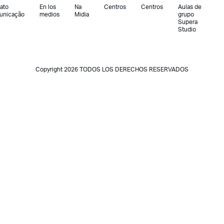
ato
En los
Na
Centros
Centros
Aulas de
unicação
medios
Midia
grupo
Supera
Studio
Copyright 2026 TODOS LOS DERECHOS RESERVADOS