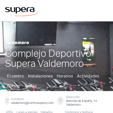
Valdemoro
Complejo Deportivo
Supera Valdemoro
El centro
Instalaciones
Horarios
Actividades
Cursos
Tarifas
Dirección
Contacto
Avenida de España, 14
valdemoro@centrosupera.com
Valdemoro
Lunes a viernes
Sábados
Domingos y festivos