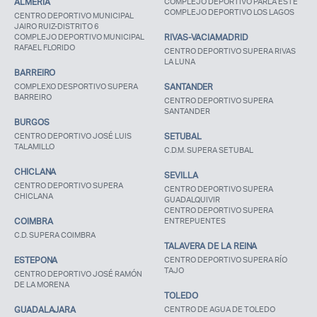
ALMERIA
COMPLEJO DEPORTIVO PARLA ESTE
COMPLEJO DEPORTIVO LOS LAGOS
CENTRO DEPORTIVO MUNICIPAL
JAIRO RUIZ-DISTRITO 6
COMPLEJO DEPORTIVO MUNICIPAL
RIVAS-VACIAMADRID
RAFAEL FLORIDO
CENTRO DEPORTIVO SUPERA RIVAS
LA LUNA
BARREIRO
COMPLEXO DESPORTIVO SUPERA
SANTANDER
BARREIRO
CENTRO DEPORTIVO SUPERA
SANTANDER
BURGOS
CENTRO DEPORTIVO JOSÉ LUIS
SETUBAL
TALAMILLO
C.D.M. SUPERA SETUBAL
CHICLANA
SEVILLA
CENTRO DEPORTIVO SUPERA
CENTRO DEPORTIVO SUPERA
CHICLANA
GUADALQUIVIR
CENTRO DEPORTIVO SUPERA
COIMBRA
ENTREPUENTES
C.D. SUPERA COIMBRA
TALAVERA DE LA REINA
ESTEPONA
CENTRO DEPORTIVO SUPERA RÍO
TAJO
CENTRO DEPORTIVO JOSÉ RAMÓN
DE LA MORENA
TOLEDO
GUADALAJARA
CENTRO DE AGUA DE TOLEDO