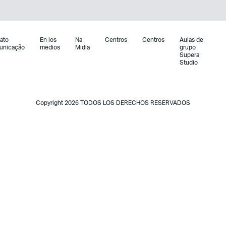
ato
En los
Na
Centros
Centros
Aulas de
unicação
medios
Midia
grupo
Supera
Studio
Copyright 2026 TODOS LOS DERECHOS RESERVADOS