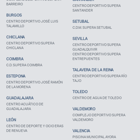
BARREIRO
CENTRO DEPORTIVO SUPERA
SANTANDER
BURGOS
CENTRO DEPORTIVO JOSÉ LUIS
SETUBAL
TALAMILLO
C.D.M. SUPERA SETUBAL
CHICLANA
SEVILLA
CENTRO DEPORTIVO SUPERA
CENTRO DEPORTIVO SUPERA
CHICLANA
GUADALQUIVIR
CENTRO DEPORTIVO SUPERA
COIMBRA
ENTREPUENTES
C.D. SUPERA COIMBRA
TALAVERA DE LA REINA
ESTEPONA
CENTRO DEPORTIVO SUPERA RÍO
TAJO
CENTRO DEPORTIVO JOSÉ RAMÓN
DE LA MORENA
TOLEDO
GUADALAJARA
CENTRO DE AGUA DE TOLEDO
CENTRO ACUÁTICO DE
GUADALAJARA
VALDEMORO
COMPLEJO DEPORTIVO SUPERA
LEÓN
VALDEMORO
CENTRO DE DEPORTE Y OCIO ERAS
DE RENUEVA
VALENCIA
PISCINA MUNICIPAL AYORA