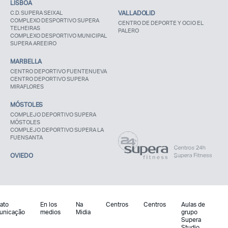
LISBOA
C.D. SUPERA SEIXAL
VALLADOLID
COMPLEXO DESPORTIVO SUPERA
CENTRO DE DEPORTE Y OCIO EL
TELHEIRAS
PALERO
COMPLEXO DESPORTIVO MUNICIPAL
SUPERA AREEIRO
MARBELLA
CENTRO DEPORTIVO FUENTENUEVA
CENTRO DEPORTIVO SUPERA
MIRAFLORES
MÓSTOLES
COMPLEJO DEPORTIVO SUPERA
MÓSTOLES
COMPLEJO DEPORTIVO SUPERA LA
FUENSANTA
OVIEDO
ato
En los
Na
Centros
Centros
Aulas de
unicação
medios
Midia
grupo
Supera
Studio