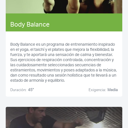
Body Balance
Body Balance es un programa de entrenamiento inspirado
en el yoga, el taichí y el pilates que mejora la flexibilidad, la
fuerza, y te aportará una sensación de calma y bienestar.
Sus ejercicios de respiración controlada, concentración y
las cuidadosamente seleccionadas secuencias de
estiramientos, movimientos y poses adaptados a la música,
dan como resultado una sesión holística que te llevará a un
estado de armonía y equilibrio.
Duración:
45''
Exigencia:
Media