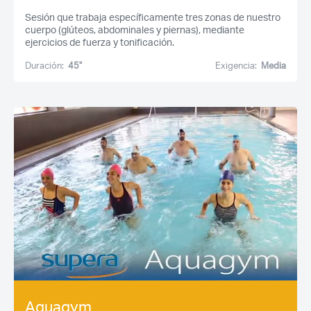
Sesión que trabaja específicamente tres zonas de nuestro
cuerpo (glúteos, abdominales y piernas), mediante
ejercicios de fuerza y tonificación.
Duración:
45''
Exigencia:
Media
Acceso socios
Recuerda mis claves
Aquagym