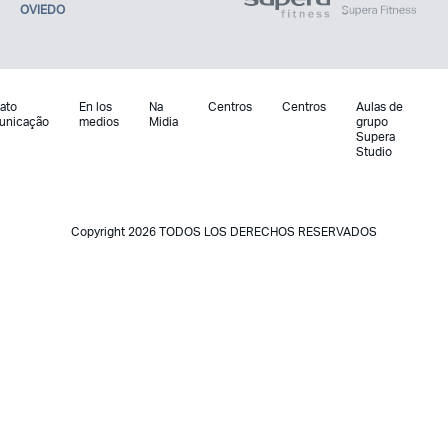
OVIEDO
ato
En los
Na
Centros
Centros
Aulas de
unicação
medios
Midia
grupo
Supera
Studio
Copyright 2026 TODOS LOS DERECHOS RESERVADOS