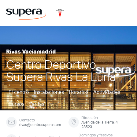
Rivas Vaciamadrid
Centro Deportivo
Supera Rivas La Luna
El centro
Instalaciones
Horarios
Actividades
Cursos
Tarifas
Dirección
Contacto
Avenida de la Tierra, 4
rivas@centrosupera.com
28523
Domingos y festivos