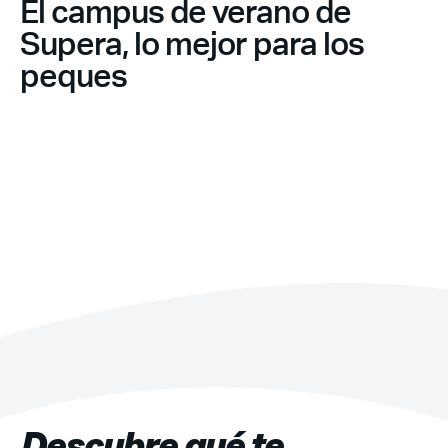
Acceso socios
El campus de verano de
Supera, lo mejor para los
peques
Recuerda mis claves
¿Ya eres socio pero no
¿Olvidaste tu
estas registrado?
contraseña?
Descubre qué te