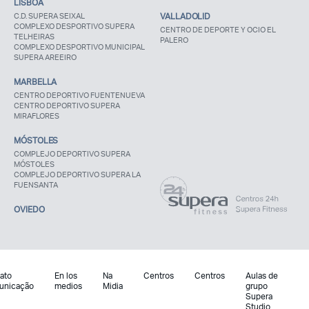
LISBOA
C.D. SUPERA SEIXAL
VALLADOLID
COMPLEXO DESPORTIVO SUPERA
CENTRO DE DEPORTE Y OCIO EL
TELHEIRAS
PALERO
COMPLEXO DESPORTIVO MUNICIPAL
SUPERA AREEIRO
MARBELLA
CENTRO DEPORTIVO FUENTENUEVA
CENTRO DEPORTIVO SUPERA
MIRAFLORES
MÓSTOLES
COMPLEJO DEPORTIVO SUPERA
MÓSTOLES
COMPLEJO DEPORTIVO SUPERA LA
FUENSANTA
OVIEDO
ato
En los
Na
Centros
Centros
Aulas de
unicação
medios
Midia
grupo
Supera
Studio