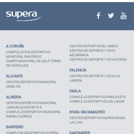
A CORUÑA
CENTRO DEPORTIVO EL VASCO
CENTRO DE DEPORTE Y OCIO
COMPLEJO POLIDEPORTIVO
AZCÁRRAGA
MUNICIPAL SAN DIEGO
CENTRO DE DEPORTE Y OCIO OTERO
CAMPO MUNICIPAL DE GOLF TORRE
DE HÉRCULES
PALENCIA
ALICANTE
CENTRO DE DEPORTE Y OCIO LA
LANERA
CENTRO DEPORTIVO MUNICIPAL
GRAN VÍA
PARLA
ALMERIA
COMPLEJO DEPORTIVO PARLA ESTE
COMPLEJO DEPORTIVO LOS LAGOS
CENTRO DEPORTIVO MUNICIPAL
JAIRO RUIZ-DISTRITO 6
COMPLEJO DEPORTIVO MUNICIPAL
RIVAS-VACIAMADRID
RAFAEL FLORIDO
CENTRO DEPORTIVO SUPERA RIVAS
LA LUNA
BARREIRO
COMPLEXO DESPORTIVO SUPERA
SANTANDER