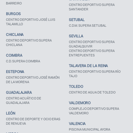
BARREIRO
CENTRO DEPORTIVO SUPERA
SANTANDER
BURGOS
CENTRO DEPORTIVO JOSÉ LUIS
SETUBAL
TALAMILLO
C.D.M. SUPERA SETUBAL
CHICLANA
SEVILLA
CENTRO DEPORTIVO SUPERA
CENTRO DEPORTIVO SUPERA
CHICLANA
GUADALQUIVIR
CENTRO DEPORTIVO SUPERA
COIMBRA
ENTREPUENTES
C.D. SUPERA COIMBRA
TALAVERA DE LA REINA
ESTEPONA
CENTRO DEPORTIVO SUPERA RÍO
TAJO
CENTRO DEPORTIVO JOSÉ RAMÓN
DE LA MORENA
TOLEDO
GUADALAJARA
CENTRO DE AGUA DE TOLEDO
CENTRO ACUÁTICO DE
GUADALAJARA
VALDEMORO
COMPLEJO DEPORTIVO SUPERA
LEÓN
VALDEMORO
CENTRO DE DEPORTE Y OCIO ERAS
DE RENUEVA
VALENCIA
PISCINA MUNICIPAL AYORA