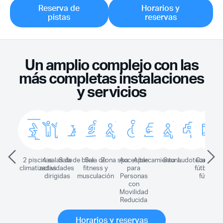
Reserva de
Horarios y
pistas
reservas
Un amplio complejo con las
más completas instalaciones
y servicios
2 piscinas
4 salas de
Sala de bike
Sala de
Zona spa
Accesible
Aparcamiento
Sauna
Ludoteca
Campo d
P
climatizadas
actividades
fitness y
para
fútbol 11
ex
dirigidas
musculación
Personas
fútbol 7
con
Movilidad
Reducida
Horarios y reservas