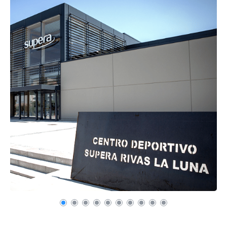
Recuerda mis claves
¿Ya eres socio pero no
¿Olvidaste tu
estas registrado?
contraseña?