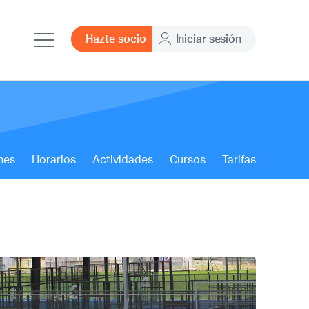
Hazte socio
Iniciar sesión
nes
Horarios
Actividades
Cursos
Tarifas