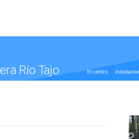
ra Río Tajo
El centro
Instalacio