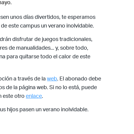
mayo.
Recuerda mis claves
pasen unos días divertidos, te esperamos
 de este campus un verano inolvidable.
drán disfrutar de juegos tradicionales,
res de manualidades... y, sobre todo,
¿Ya eres socio pero no
estas registrado?
na para quitarse todo el calor de este
ción a través de la
web
. El abonado debe
os de la página web. Si no lo está, puede
n este otro
enlace
.
us hijos pasen un verano inolvidable.