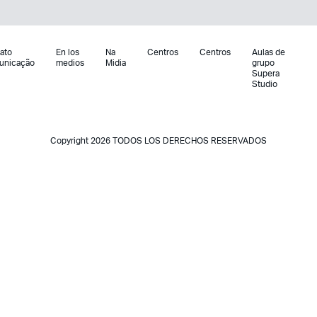
ato
En los
Na
Centros
Centros
Aulas de
unicação
medios
Midia
grupo
Supera
Studio
Copyright 2026 TODOS LOS DERECHOS RESERVADOS