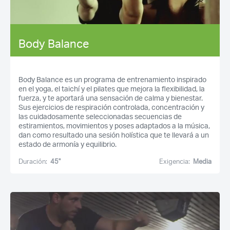
Body Balance
Body Balance es un programa de entrenamiento inspirado
en el yoga, el taichí y el pilates que mejora la flexibilidad, la
fuerza, y te aportará una sensación de calma y bienestar.
Sus ejercicios de respiración controlada, concentración y
las cuidadosamente seleccionadas secuencias de
estiramientos, movimientos y poses adaptados a la música,
dan como resultado una sesión holística que te llevará a un
estado de armonía y equilibrio.
Duración:
45''
Exigencia:
Media