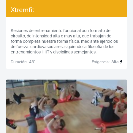
Xtremfit
Sesiones de entrenamiento funcional con formato de
circuito, de intensidad alta o muy alta, que trabajan de
forma completa nuestra forma física, mediante ejercicios
de fuerza, cardiovasculares, siguiendo la filosofía de los
entrenamientos HIIT y disciplinas semejantes.
Acceso socios
Duración:
45''
Exigencia:
Alta
Recuerda mis claves