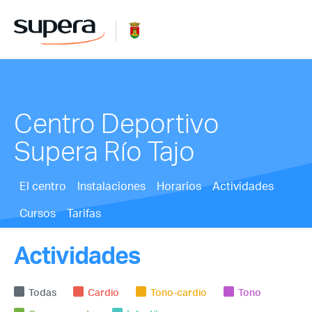
Centro Deportivo
Supera Río Tajo
El centro
Instalaciones
Horarios
Actividades
Cursos
Tarifas
Actividades
Todas
Cardio
Tono-cardio
Tono