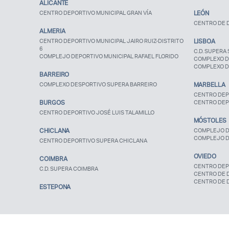
ALICANTE
CENTRO DEPORTIVO MUNICIPAL GRAN VÍA
LEÓN
CENTRO DE D
ALMERIA
CENTRO DEPORTIVO MUNICIPAL JAIRO RUIZ-DISTRITO
LISBOA
6
C.D. SUPERA 
COMPLEJO DEPORTIVO MUNICIPAL RAFAEL FLORIDO
COMPLEXO D
COMPLEXO D
BARREIRO
COMPLEXO DESPORTIVO SUPERA BARREIRO
MARBELLA
CENTRO DEP
BURGOS
CENTRO DEP
CENTRO DEPORTIVO JOSÉ LUIS TALAMILLO
MÓSTOLES
CHICLANA
COMPLEJO D
COMPLEJO D
CENTRO DEPORTIVO SUPERA CHICLANA
OVIEDO
COIMBRA
CENTRO DEP
C.D. SUPERA COIMBRA
CENTRO DE 
CENTRO DE 
ESTEPONA