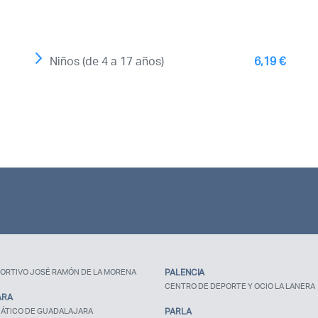
Niños (de 4 a 17 años)
6,19 €
Recuerda mis claves
¿Ya eres socio pero no
estas registrado?
ORTIVO JOSÉ RAMÓN DE LA MORENA
PALENCIA
CENTRO DE DEPORTE Y OCIO LA LANERA
ARA
ÁTICO DE GUADALAJARA
PARLA