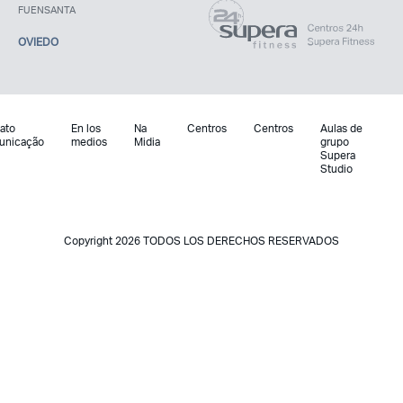
FUENSANTA
OVIEDO
ato
En los
Na
Centros
Centros
Aulas de
unicação
medios
Midia
grupo
Supera
Studio
Copyright 2026 TODOS LOS DERECHOS RESERVADOS