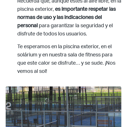
Recuerda que, aunque estés al aire libre, en la
piscina exterior,
es importante respetar las
normas de uso y las indicaciones del
personal
para garantizar la seguridad y el
disfrute de todos los usuarios.
¿Ya eres socio pero no
¿Olvidaste tu
estas registrado?
contraseña?
Te esperamos en la piscina exterior, en el
solárium y en nuestra sala de fitness para
que este calor se disfrute… y se sude. ¡Nos
vemos al sol!