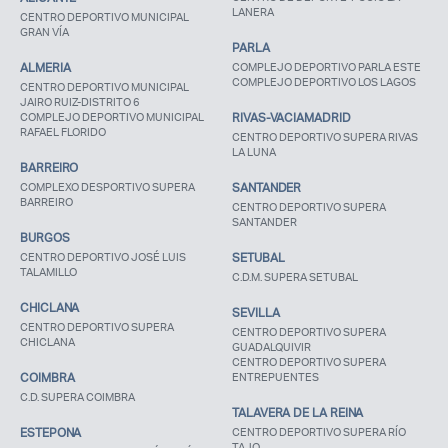
LANERA
CENTRO DEPORTIVO MUNICIPAL
GRAN VÍA
PARLA
ALMERIA
COMPLEJO DEPORTIVO PARLA ESTE
COMPLEJO DEPORTIVO LOS LAGOS
CENTRO DEPORTIVO MUNICIPAL
JAIRO RUIZ-DISTRITO 6
COMPLEJO DEPORTIVO MUNICIPAL
RIVAS-VACIAMADRID
RAFAEL FLORIDO
CENTRO DEPORTIVO SUPERA RIVAS
LA LUNA
BARREIRO
COMPLEXO DESPORTIVO SUPERA
SANTANDER
BARREIRO
CENTRO DEPORTIVO SUPERA
SANTANDER
BURGOS
CENTRO DEPORTIVO JOSÉ LUIS
SETUBAL
TALAMILLO
C.D.M. SUPERA SETUBAL
CHICLANA
SEVILLA
CENTRO DEPORTIVO SUPERA
CENTRO DEPORTIVO SUPERA
CHICLANA
GUADALQUIVIR
CENTRO DEPORTIVO SUPERA
COIMBRA
ENTREPUENTES
C.D. SUPERA COIMBRA
TALAVERA DE LA REINA
ESTEPONA
CENTRO DEPORTIVO SUPERA RÍO
TAJO