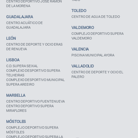
CENTRO DEPORTIVO JOSÉ RAMÓN
DE LA MORENA
TOLEDO
GUADALAJARA
CENTRO DE AGUA DE TOLEDO
CENTRO ACUÁTICO DE
GUADALAJARA
VALDEMORO
COMPLEJO DEPORTIVO SUPERA
LEÓN
VALDEMORO
CENTRO DE DEPORTE Y OCIO ERAS
DE RENUEVA
VALENCIA
PISCINA MUNICIPAL AYORA
LISBOA
C.D. SUPERA SEIXAL
VALLADOLID
COMPLEXO DESPORTIVO SUPERA
CENTRO DE DEPORTE Y OCIO EL
TELHEIRAS
PALERO
COMPLEXO DESPORTIVO MUNICIPAL
SUPERA AREEIRO
MARBELLA
CENTRO DEPORTIVO FUENTENUEVA
CENTRO DEPORTIVO SUPERA
MIRAFLORES
MÓSTOLES
COMPLEJO DEPORTIVO SUPERA
MÓSTOLES
COMPLEJO DEPORTIVO SUPERA LA