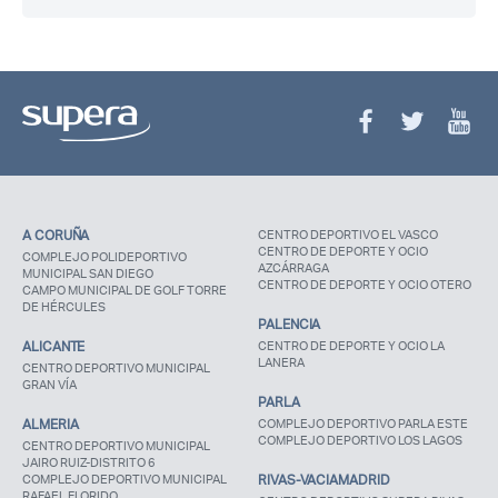
Recuerda mis claves
¿Ya eres socio pero no
¿Olvidaste tu
estas registrado?
contraseña?
A CORUÑA
CENTRO DEPORTIVO EL VASCO
CENTRO DE DEPORTE Y OCIO
COMPLEJO POLIDEPORTIVO
AZCÁRRAGA
MUNICIPAL SAN DIEGO
CENTRO DE DEPORTE Y OCIO OTERO
CAMPO MUNICIPAL DE GOLF TORRE
DE HÉRCULES
PALENCIA
ALICANTE
CENTRO DE DEPORTE Y OCIO LA
LANERA
CENTRO DEPORTIVO MUNICIPAL
GRAN VÍA
PARLA
ALMERIA
COMPLEJO DEPORTIVO PARLA ESTE
COMPLEJO DEPORTIVO LOS LAGOS
CENTRO DEPORTIVO MUNICIPAL
JAIRO RUIZ-DISTRITO 6
COMPLEJO DEPORTIVO MUNICIPAL
RIVAS-VACIAMADRID
RAFAEL FLORIDO