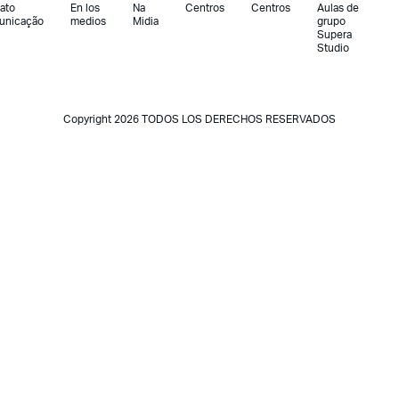
ato
En los
Na
Centros
Centros
Aulas de
unicação
medios
Midia
grupo
Supera
Studio
Copyright 2026 TODOS LOS DERECHOS RESERVADOS