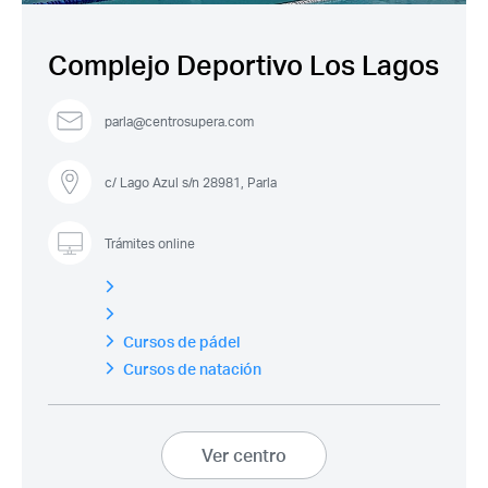
Complejo Deportivo Los Lagos
parla@centrosupera.com
c/ Lago Azul s/n 28981, Parla
Trámites online
Acceso socios
Cursos de pádel
Cursos de natación
Ver centro