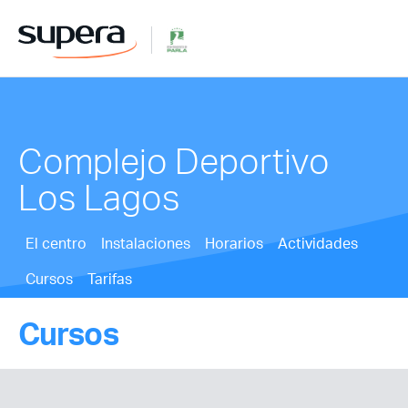
Complejo Deportivo
Los Lagos
El centro
Instalaciones
Horarios
Actividades
Cursos
Tarifas
Cursos