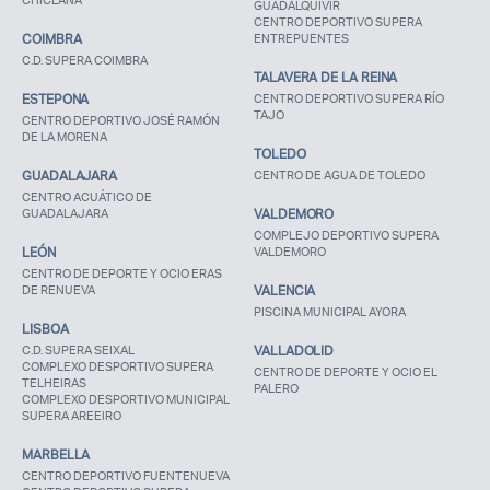
CHICLANA
GUADALQUIVIR
CENTRO DEPORTIVO SUPERA
COIMBRA
ENTREPUENTES
C.D. SUPERA COIMBRA
TALAVERA DE LA REINA
ESTEPONA
CENTRO DEPORTIVO SUPERA RÍO
TAJO
CENTRO DEPORTIVO JOSÉ RAMÓN
DE LA MORENA
TOLEDO
GUADALAJARA
CENTRO DE AGUA DE TOLEDO
CENTRO ACUÁTICO DE
GUADALAJARA
VALDEMORO
COMPLEJO DEPORTIVO SUPERA
LEÓN
VALDEMORO
CENTRO DE DEPORTE Y OCIO ERAS
DE RENUEVA
VALENCIA
PISCINA MUNICIPAL AYORA
LISBOA
C.D. SUPERA SEIXAL
VALLADOLID
COMPLEXO DESPORTIVO SUPERA
CENTRO DE DEPORTE Y OCIO EL
TELHEIRAS
PALERO
COMPLEXO DESPORTIVO MUNICIPAL
SUPERA AREEIRO
MARBELLA
CENTRO DEPORTIVO FUENTENUEVA