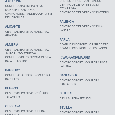
A CORUÑA
CENTRO DEPORTIVO EL VASCO
CENTRO DE DEPORTE Y OCIO
COMPLEJO POLIDEPORTIVO
AZCÁRRAGA
MUNICIPAL SAN DIEGO
Recuerda mis claves
CENTRO DE DEPORTE Y OCIO OTERO
CAMPO MUNICIPAL DE GOLF TORRE
DE HÉRCULES
PALENCIA
ALICANTE
CENTRO DE DEPORTE Y OCIO LA
LANERA
CENTRO DEPORTIVO MUNICIPAL
GRAN VÍA
PARLA
ALMERIA
COMPLEJO DEPORTIVO PARLA ESTE
¿Ya eres socio pero no
¿Olvidaste tu
COMPLEJO DEPORTIVO LOS LAGOS
CENTRO DEPORTIVO MUNICIPAL
estas registrado?
contraseña?
JAIRO RUIZ-DISTRITO 6
COMPLEJO DEPORTIVO MUNICIPAL
RIVAS-VACIAMADRID
RAFAEL FLORIDO
CENTRO DEPORTIVO SUPERA RIVAS
LA LUNA
BARREIRO
COMPLEXO DESPORTIVO SUPERA
SANTANDER
BARREIRO
CENTRO DEPORTIVO SUPERA
SANTANDER
BURGOS
CENTRO DEPORTIVO JOSÉ LUIS
SETUBAL
TALAMILLO
C.D.M. SUPERA SETUBAL
CHICLANA
SEVILLA
CENTRO DEPORTIVO SUPERA
CENTRO DEPORTIVO SUPERA