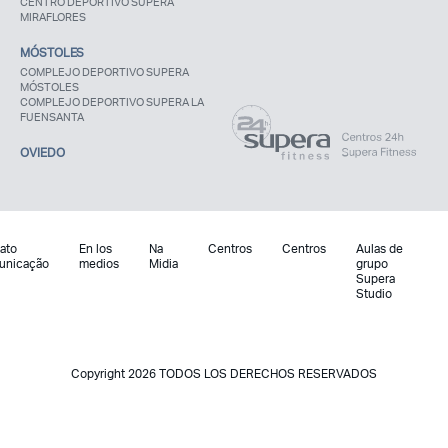
CENTRO DEPORTIVO SUPERA
MIRAFLORES
MÓSTOLES
COMPLEJO DEPORTIVO SUPERA
MÓSTOLES
COMPLEJO DEPORTIVO SUPERA LA
FUENSANTA
OVIEDO
ato
En los
Na
Centros
Centros
Aulas de
unicação
medios
Midia
grupo
Supera
Studio
Copyright 2026 TODOS LOS DERECHOS RESERVADOS