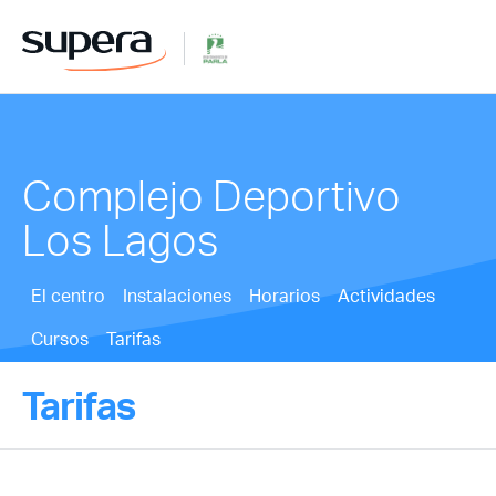
Complejo Deportivo
Los Lagos
El centro
Instalaciones
Horarios
Actividades
Cursos
Tarifas
Tarifas