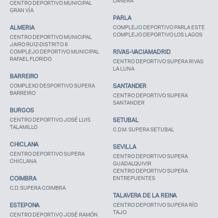
LANERA
CENTRO DEPORTIVO MUNICIPAL
GRAN VÍA
PARLA
ALMERIA
COMPLEJO DEPORTIVO PARLA ESTE
COMPLEJO DEPORTIVO LOS LAGOS
CENTRO DEPORTIVO MUNICIPAL
JAIRO RUIZ-DISTRITO 6
COMPLEJO DEPORTIVO MUNICIPAL
RIVAS-VACIAMADRID
RAFAEL FLORIDO
CENTRO DEPORTIVO SUPERA RIVAS
LA LUNA
BARREIRO
COMPLEXO DESPORTIVO SUPERA
SANTANDER
BARREIRO
CENTRO DEPORTIVO SUPERA
SANTANDER
BURGOS
CENTRO DEPORTIVO JOSÉ LUIS
SETUBAL
TALAMILLO
C.D.M. SUPERA SETUBAL
CHICLANA
SEVILLA
CENTRO DEPORTIVO SUPERA
CENTRO DEPORTIVO SUPERA
CHICLANA
GUADALQUIVIR
CENTRO DEPORTIVO SUPERA
COIMBRA
ENTREPUENTES
C.D. SUPERA COIMBRA
TALAVERA DE LA REINA
ESTEPONA
CENTRO DEPORTIVO SUPERA RÍO
TAJO
CENTRO DEPORTIVO JOSÉ RAMÓN