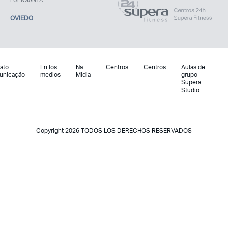
FUENSANTA
OVIEDO
ato
En los
Na
Centros
Centros
Aulas de
unicação
medios
Midia
grupo
Supera
Studio
Copyright 2026 TODOS LOS DERECHOS RESERVADOS