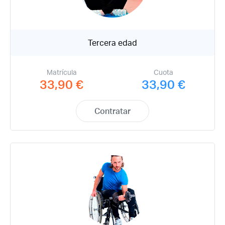
Acceso socios
Tercera edad
Matrícula
Cuota
33,90 €
33,90 €
Recuerda mis claves
Contratar
¿Ya eres socio pero no
¿Olvidaste tu
estas registrado?
contraseña?