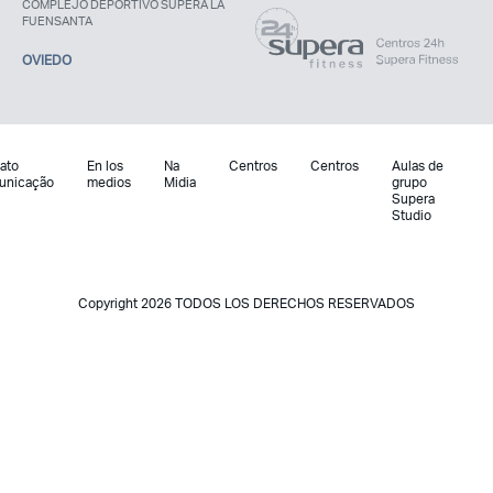
COMPLEJO DEPORTIVO SUPERA LA
FUENSANTA
OVIEDO
ato
En los
Na
Centros
Centros
Aulas de
unicação
medios
Midia
grupo
Supera
Studio
Copyright 2026 TODOS LOS DERECHOS RESERVADOS