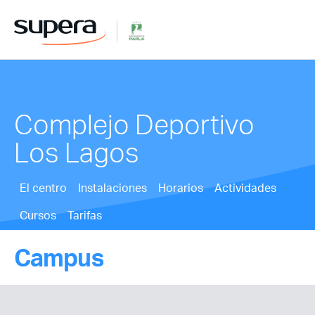
Complejo Deportivo
Los Lagos
El centro
Instalaciones
Horarios
Actividades
Cursos
Tarifas
Campus