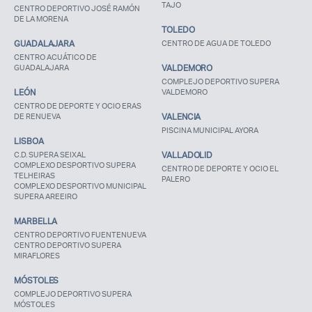
TAJO
CENTRO DEPORTIVO JOSÉ RAMÓN
DE LA MORENA
TOLEDO
Recuerda mis claves
GUADALAJARA
CENTRO DE AGUA DE TOLEDO
CENTRO ACUÁTICO DE
GUADALAJARA
VALDEMORO
COMPLEJO DEPORTIVO SUPERA
LEÓN
VALDEMORO
CENTRO DE DEPORTE Y OCIO ERAS
DE RENUEVA
VALENCIA
¿Ya eres socio pero no
¿Olvidaste tu
PISCINA MUNICIPAL AYORA
LISBOA
estas registrado?
contraseña?
C.D. SUPERA SEIXAL
VALLADOLID
COMPLEXO DESPORTIVO SUPERA
CENTRO DE DEPORTE Y OCIO EL
TELHEIRAS
PALERO
COMPLEXO DESPORTIVO MUNICIPAL
SUPERA AREEIRO
MARBELLA
CENTRO DEPORTIVO FUENTENUEVA
CENTRO DEPORTIVO SUPERA
MIRAFLORES
MÓSTOLES
COMPLEJO DEPORTIVO SUPERA
MÓSTOLES