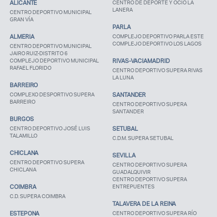
ALICANTE
CENTRO DE DEPORTE Y OCIO LA
LANERA
CENTRO DEPORTIVO MUNICIPAL
GRAN VÍA
PARLA
ALMERIA
COMPLEJO DEPORTIVO PARLA ESTE
COMPLEJO DEPORTIVO LOS LAGOS
CENTRO DEPORTIVO MUNICIPAL
JAIRO RUIZ-DISTRITO 6
COMPLEJO DEPORTIVO MUNICIPAL
RIVAS-VACIAMADRID
RAFAEL FLORIDO
CENTRO DEPORTIVO SUPERA RIVAS
LA LUNA
BARREIRO
COMPLEXO DESPORTIVO SUPERA
SANTANDER
BARREIRO
CENTRO DEPORTIVO SUPERA
SANTANDER
BURGOS
CENTRO DEPORTIVO JOSÉ LUIS
SETUBAL
TALAMILLO
C.D.M. SUPERA SETUBAL
Acceso socios
CHICLANA
SEVILLA
CENTRO DEPORTIVO SUPERA
CENTRO DEPORTIVO SUPERA
CHICLANA
GUADALQUIVIR
CENTRO DEPORTIVO SUPERA
COIMBRA
ENTREPUENTES
C.D. SUPERA COIMBRA
TALAVERA DE LA REINA
ESTEPONA
CENTRO DEPORTIVO SUPERA RÍO