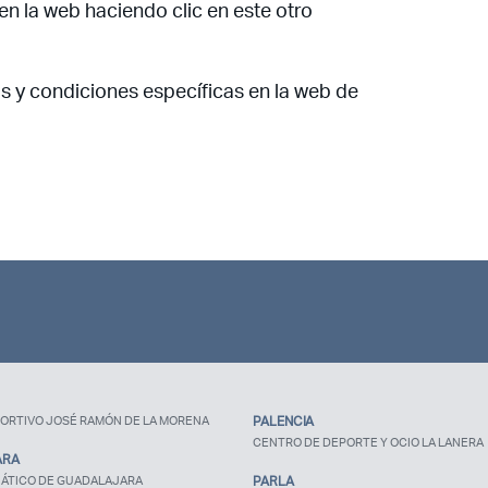
 en la web haciendo clic en este otro
¿Ya eres socio pero no
estas registrado?
os y condiciones específicas en la web de
ORTIVO JOSÉ RAMÓN DE LA MORENA
PALENCIA
CENTRO DE DEPORTE Y OCIO LA LANERA
ARA
ÁTICO DE GUADALAJARA
PARLA