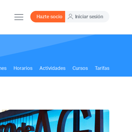
Hazte socio
Iniciar sesión
nes
Horarios
Actividades
Cursos
Tarifas