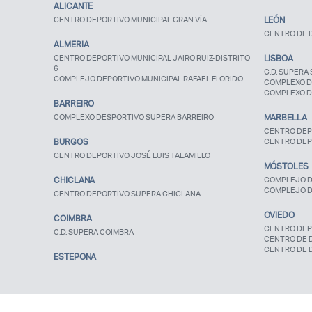
ALICANTE
CENTRO DEPORTIVO MUNICIPAL GRAN VÍA
LEÓN
CENTRO DE D
ALMERIA
CENTRO DEPORTIVO MUNICIPAL JAIRO RUIZ-DISTRITO
LISBOA
6
C.D. SUPERA 
COMPLEJO DEPORTIVO MUNICIPAL RAFAEL FLORIDO
COMPLEXO D
COMPLEXO D
BARREIRO
COMPLEXO DESPORTIVO SUPERA BARREIRO
MARBELLA
CENTRO DEP
BURGOS
CENTRO DEP
CENTRO DEPORTIVO JOSÉ LUIS TALAMILLO
MÓSTOLES
CHICLANA
COMPLEJO D
COMPLEJO D
CENTRO DEPORTIVO SUPERA CHICLANA
OVIEDO
COIMBRA
CENTRO DEP
C.D. SUPERA COIMBRA
CENTRO DE 
CENTRO DE 
ESTEPONA