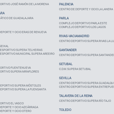
ORTIVO JOSÉ RAMÓN DE LA MORENA
PALENCIA
CENTRO DE DEPORTE Y OCIO LA LANERA
ARA
ÁTICO DE GUADALAJARA
PARLA
COMPLEJO DEPORTIVO PARLA ESTE
COMPLEJO DEPORTIVO LOS LAGOS
EPORTE Y OCIO ERAS DE RENUEVA
RIVAS-VACIAMADRID
CENTRO DEPORTIVO SUPERA RIVAS LA L
SEIXAL
ESPORTIVO SUPERA TELHEIRAS
SANTANDER
ESPORTIVO MUNICIPAL SUPERA AREEIRO
CENTRO DEPORTIVO SUPERA SANTANDE
SETUBAL
ORTIVO FUENTENUEVA
C.D.M. SUPERA SETUBAL
ORTIVO SUPERA MIRAFLORES
SEVILLA
CENTRO DEPORTIVO SUPERA GUADALQUI
EPORTIVO SUPERA MÓSTOLES
CENTRO DEPORTIVO SUPERA ENTREPUE
EPORTIVO SUPERA LA FUENSANTA
TALAVERA DE LA REINA
CENTRO DEPORTIVO SUPERA RÍO TAJO
ORTIVO EL VASCO
DEPORTE Y OCIO AZCÁRRAGA
TOLEDO
DEPORTE Y OCIO OTERO