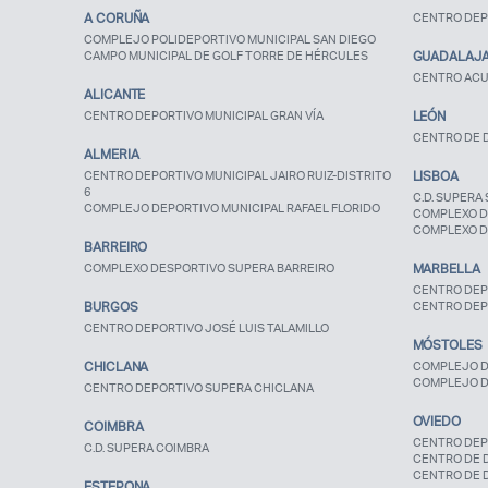
A CORUÑA
CENTRO DEP
COMPLEJO POLIDEPORTIVO MUNICIPAL SAN DIEGO
CAMPO MUNICIPAL DE GOLF TORRE DE HÉRCULES
GUADALAJ
CENTRO ACU
ALICANTE
CENTRO DEPORTIVO MUNICIPAL GRAN VÍA
LEÓN
CENTRO DE D
ALMERIA
CENTRO DEPORTIVO MUNICIPAL JAIRO RUIZ-DISTRITO
LISBOA
6
C.D. SUPERA 
COMPLEJO DEPORTIVO MUNICIPAL RAFAEL FLORIDO
COMPLEXO D
COMPLEXO D
BARREIRO
COMPLEXO DESPORTIVO SUPERA BARREIRO
MARBELLA
CENTRO DEP
BURGOS
CENTRO DEP
CENTRO DEPORTIVO JOSÉ LUIS TALAMILLO
MÓSTOLES
CHICLANA
COMPLEJO D
COMPLEJO D
CENTRO DEPORTIVO SUPERA CHICLANA
OVIEDO
COIMBRA
CENTRO DEP
C.D. SUPERA COIMBRA
CENTRO DE 
CENTRO DE 
ESTEPONA