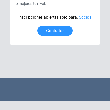
o mejores tu nivel.
Inscripciones abiertas solo para:
Socios
Contratar
Recuerda mis claves
¿Ya eres socio pero no
estas registrado?