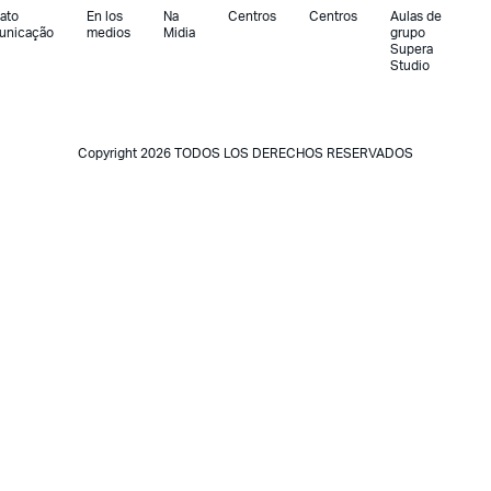
ato
En los
Na
Centros
Centros
Aulas de
unicação
medios
Midia
grupo
Supera
Studio
Copyright 2026 TODOS LOS DERECHOS RESERVADOS