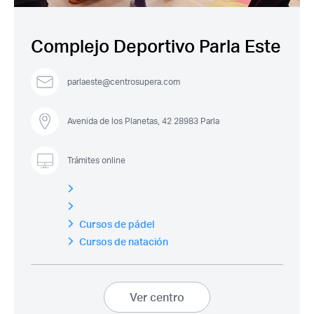
Complejo Deportivo Parla Este
parlaeste@centrosupera.com
Recuerda mis claves
Avenida de los Planetas, 42 28983 Parla
Trámites online
¿Ya eres socio pero no
¿Olvidaste tu
estas registrado?
contraseña?
Cursos de pádel
Cursos de natación
Ver centro