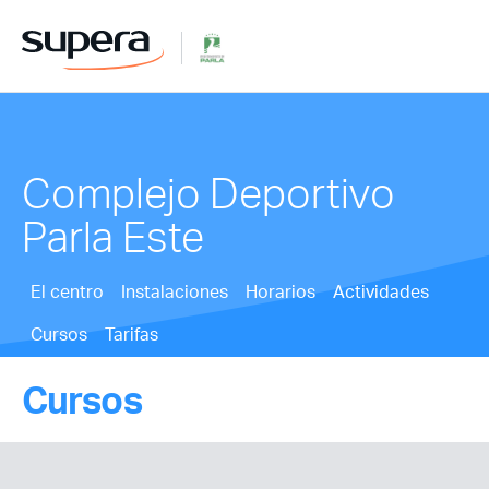
Complejo Deportivo
Parla Este
El centro
Instalaciones
Horarios
Actividades
Cursos
Tarifas
Cursos