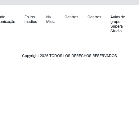
ato
En los
Na
Centros
Centros
Aulas de
unicação
medios
Midia
grupo
Supera
Studio
Copyright 2026 TODOS LOS DERECHOS RESERVADOS