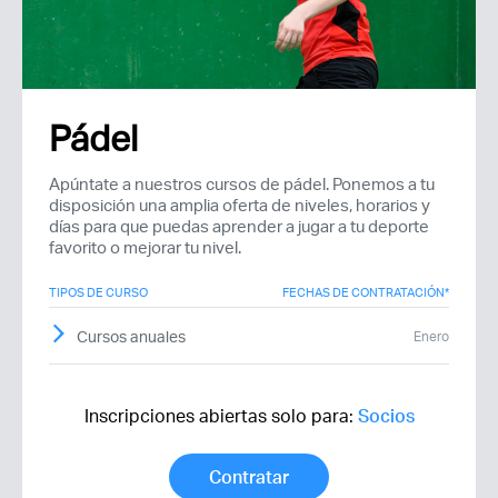
Pádel
Recuerda mis claves
Apúntate a nuestros cursos de pádel. Ponemos a tu
disposición una amplia oferta de niveles, horarios y
días para que puedas aprender a jugar a tu deporte
favorito o mejorar tu nivel.
TIPOS DE CURSO
FECHAS DE CONTRATACIÓN*
¿Ya eres socio pero no
¿Olvidaste tu
Cursos anuales
Enero
estas registrado?
contraseña?
Inscripciones abiertas solo para:
Socios
Contratar