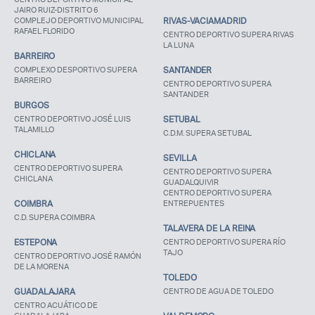
JAIRO RUIZ-DISTRITO 6
COMPLEJO DEPORTIVO MUNICIPAL
RIVAS-VACIAMADRID
RAFAEL FLORIDO
CENTRO DEPORTIVO SUPERA RIVAS
LA LUNA
BARREIRO
COMPLEXO DESPORTIVO SUPERA
SANTANDER
BARREIRO
CENTRO DEPORTIVO SUPERA
SANTANDER
BURGOS
CENTRO DEPORTIVO JOSÉ LUIS
SETUBAL
TALAMILLO
C.D.M. SUPERA SETUBAL
CHICLANA
SEVILLA
CENTRO DEPORTIVO SUPERA
CENTRO DEPORTIVO SUPERA
CHICLANA
GUADALQUIVIR
CENTRO DEPORTIVO SUPERA
COIMBRA
ENTREPUENTES
C.D. SUPERA COIMBRA
TALAVERA DE LA REINA
ESTEPONA
CENTRO DEPORTIVO SUPERA RÍO
TAJO
CENTRO DEPORTIVO JOSÉ RAMÓN
DE LA MORENA
TOLEDO
GUADALAJARA
CENTRO DE AGUA DE TOLEDO
CENTRO ACUÁTICO DE