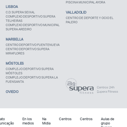
PISCINA MUNICIPAL AYORA
LISBOA
C.D. SUPERA SEIXAL
VALLADOLID
COMPLEXO DESPORTIVO SUPERA
CENTRO DE DEPORTE Y OCIO EL
TELHEIRAS
PALERO
COMPLEXO DESPORTIVO MUNICIPAL
SUPERA AREEIRO
MARBELLA
CENTRO DEPORTIVO FUENTENUEVA
CENTRO DEPORTIVO SUPERA
MIRAFLORES
MÓSTOLES
COMPLEJO DEPORTIVO SUPERA
MÓSTOLES
COMPLEJO DEPORTIVO SUPERA LA
FUENSANTA
OVIEDO
ato
En los
Na
Centros
Centros
Aulas de
unicação
medios
Midia
grupo