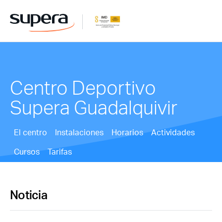
Centro Deportivo
Supera Guadalquivir
El centro
Instalaciones
Horarios
Actividades
Cursos
Tarifas
Noticia