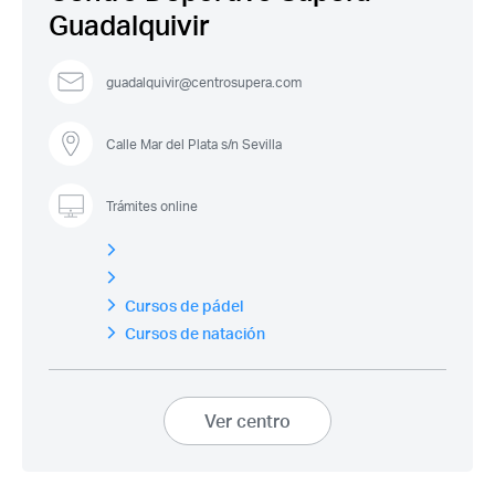
Guadalquivir
¿Ya eres socio pero no
¿Olvidaste tu
estas registrado?
contraseña?
guadalquivir@centrosupera.com
Calle Mar del Plata s/n Sevilla
Trámites online
Cursos de pádel
Cursos de natación
Ver centro