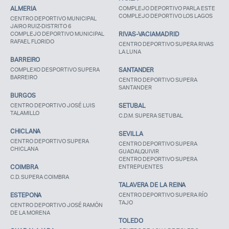
ALMERIA
COMPLEJO DEPORTIVO PARLA ESTE
COMPLEJO DEPORTIVO LOS LAGOS
CENTRO DEPORTIVO MUNICIPAL
JAIRO RUIZ-DISTRITO 6
COMPLEJO DEPORTIVO MUNICIPAL
RIVAS-VACIAMADRID
RAFAEL FLORIDO
CENTRO DEPORTIVO SUPERA RIVAS
LA LUNA
BARREIRO
COMPLEXO DESPORTIVO SUPERA
SANTANDER
BARREIRO
CENTRO DEPORTIVO SUPERA
SANTANDER
BURGOS
CENTRO DEPORTIVO JOSÉ LUIS
SETUBAL
TALAMILLO
C.D.M. SUPERA SETUBAL
CHICLANA
SEVILLA
CENTRO DEPORTIVO SUPERA
CENTRO DEPORTIVO SUPERA
CHICLANA
GUADALQUIVIR
CENTRO DEPORTIVO SUPERA
COIMBRA
ENTREPUENTES
C.D. SUPERA COIMBRA
TALAVERA DE LA REINA
ESTEPONA
CENTRO DEPORTIVO SUPERA RÍO
TAJO
CENTRO DEPORTIVO JOSÉ RAMÓN
DE LA MORENA
TOLEDO