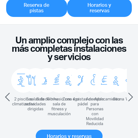
Reserva de
Horarios y
pistas
reservas
Un amplio complejo con las
más completas instalaciones
y servicios
2 piscinas
5 salas de
Sala de bike
Gimnasio con
Zona spa
4 pistas de
Accesible
Aparcamiento
Sauna
Wi-Fi
V
climatizadas
actividades
sala de
pádel
para
m
dirigidas
fitness y
Personas
de
musculación
con
Movilidad
Reducida
Horarios y reservas