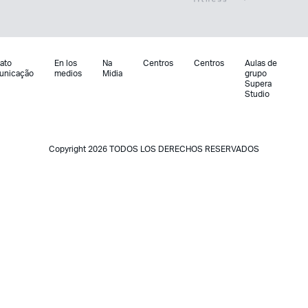
ato
En los
Na
Centros
Centros
Aulas de
unicação
medios
Midia
grupo
Supera
Studio
Copyright 2026 TODOS LOS DERECHOS RESERVADOS