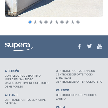
Recuerda mis claves
¿Ya eres socio pero no
¿Olvidaste tu
estas registrado?
contraseña?
A CORUÑA
CENTRO DEPORTIVO EL VASCO
CENTRO DE DEPORTE Y OCIO
COMPLEJO POLIDEPORTIVO
AZCÁRRAGA
MUNICIPAL SAN DIEGO
CENTRO DE DEPORTE Y OCIO OTERO
CAMPO MUNICIPAL DE GOLF TORRE
DE HÉRCULES
PALENCIA
ALICANTE
CENTRO DE DEPORTE Y OCIO LA
LANERA
CENTRO DEPORTIVO MUNICIPAL
GRAN VÍA
PARLA