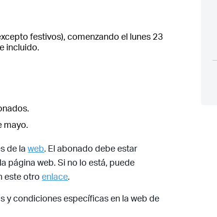
xcepto festivos), comenzando el lunes 23
e incluido.
Acceso socios
bonados.
e mayo.
és de la
web
. El abonado debe estar
Recuerda mis claves
la página web. Si no lo está, puede
n este otro
enlace
.
os y condiciones específicas en la web de