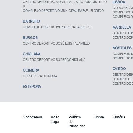
CENTRO DEPORTIVO MUNICIPAL JAIRO RUIZ-DISTRITO
LISBOA
6
C.D. SUPERA 
COMPLEJO DEPORTIVO MUNICIPAL RAFAEL FLORIDO
COMPLEXO D
COMPLEXO D
BARREIRO
COMPLEXO DESPORTIVO SUPERA BARREIRO
MARBELLA
CENTRO DEP
BURGOS
CENTRO DEP
CENTRO DEPORTIVO JOSÉ LUIS TALAMILLO
MÓSTOLES
CHICLANA
COMPLEJO D
COMPLEJO D
CENTRO DEPORTIVO SUPERA CHICLANA
OVIEDO
COIMBRA
CENTRO DEP
C.D. SUPERA COIMBRA
CENTRO DE 
CENTRO DE 
ESTEPONA
Conócenos
Aviso
Política
Home
História
Legal
de
Privacidad