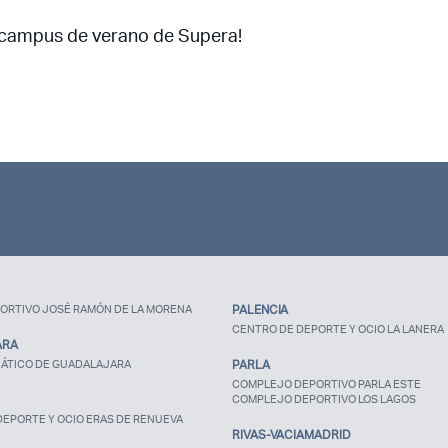
¿Ya eres socio pero no
estas registrado?
 campus de verano de Supera!
ORTIVO JOSÉ RAMÓN DE LA MORENA
PALENCIA
CENTRO DE DEPORTE Y OCIO LA LANERA
ARA
ÁTICO DE GUADALAJARA
PARLA
COMPLEJO DEPORTIVO PARLA ESTE
COMPLEJO DEPORTIVO LOS LAGOS
EPORTE Y OCIO ERAS DE RENUEVA
RIVAS-VACIAMADRID