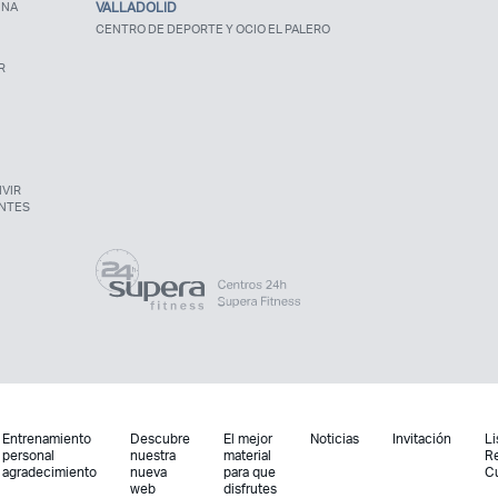
UNA
VALLADOLID
CENTRO DE DEPORTE Y OCIO EL PALERO
R
VIR
NTES
Entrenamiento
Descubre
El mejor
Noticias
Invitación
Li
personal
nuestra
material
R
agradecimiento
nueva
para que
C
web
disfrutes