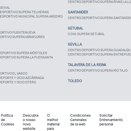
CENTRO DEPORTIVO SUPERA RIVAS LA L
SEIXAL
ESPORTIVO SUPERA TELHEIRAS
SANTANDER
ESPORTIVO MUNICIPAL SUPERA AREEIRO
CENTRO DEPORTIVO SUPERA SANTANDE
SETUBAL
ORTIVO FUENTENUEVA
C.D.M. SUPERA SETUBAL
ORTIVO SUPERA MIRAFLORES
SEVILLA
CENTRO DEPORTIVO SUPERA GUADALQUI
EPORTIVO SUPERA MÓSTOLES
CENTRO DEPORTIVO SUPERA ENTREPUE
EPORTIVO SUPERA LA FUENSANTA
TALAVERA DE LA REINA
CENTRO DEPORTIVO SUPERA RÍO TAJO
ORTIVO EL VASCO
DEPORTE Y OCIO AZCÁRRAGA
TOLEDO
DEPORTE Y OCIO OTERO
Política
Descubra
O
Condiciones
Solicitar
de
o nosso
melhor
Generales
Entrenamiento
Cookies
novo
material
de la web
personal
website
para