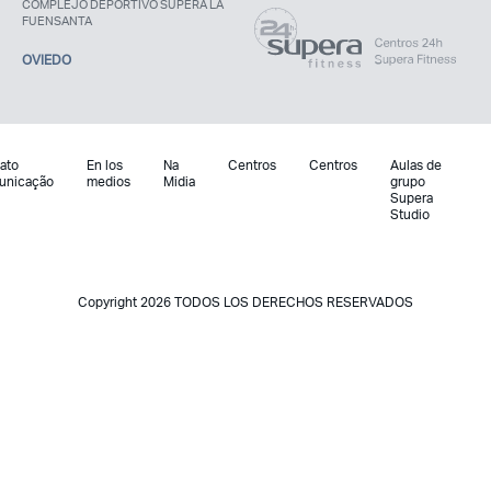
COMPLEJO DEPORTIVO SUPERA LA
FUENSANTA
OVIEDO
ato
En los
Na
Centros
Centros
Aulas de
unicação
medios
Midia
grupo
Supera
Studio
Copyright 2026 TODOS LOS DERECHOS RESERVADOS