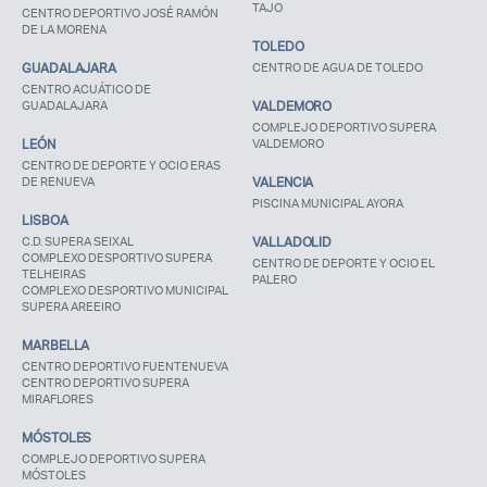
TAJO
CENTRO DEPORTIVO JOSÉ RAMÓN
DE LA MORENA
TOLEDO
Recuerda mis claves
GUADALAJARA
CENTRO DE AGUA DE TOLEDO
CENTRO ACUÁTICO DE
GUADALAJARA
VALDEMORO
COMPLEJO DEPORTIVO SUPERA
LEÓN
VALDEMORO
CENTRO DE DEPORTE Y OCIO ERAS
DE RENUEVA
VALENCIA
¿Ya eres socio pero no
¿Olvidaste tu
PISCINA MUNICIPAL AYORA
LISBOA
estas registrado?
contraseña?
C.D. SUPERA SEIXAL
VALLADOLID
COMPLEXO DESPORTIVO SUPERA
CENTRO DE DEPORTE Y OCIO EL
TELHEIRAS
PALERO
COMPLEXO DESPORTIVO MUNICIPAL
SUPERA AREEIRO
MARBELLA
CENTRO DEPORTIVO FUENTENUEVA
CENTRO DEPORTIVO SUPERA
MIRAFLORES
MÓSTOLES
COMPLEJO DEPORTIVO SUPERA
MÓSTOLES