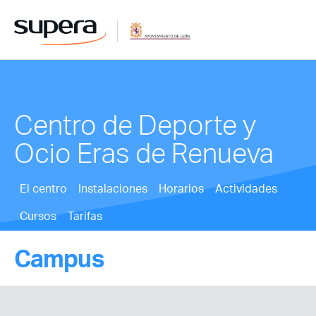
Centro de Deporte y
Ocio Eras de Renueva
El centro
Instalaciones
Horarios
Actividades
Cursos
Tarifas
Campus