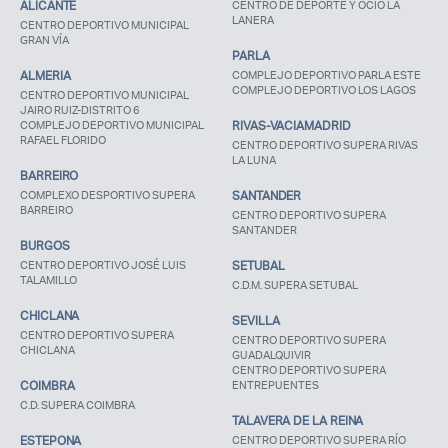
ALICANTE
CENTRO DE DEPORTE Y OCIO LA
LANERA
CENTRO DEPORTIVO MUNICIPAL
GRAN VÍA
PARLA
ALMERIA
COMPLEJO DEPORTIVO PARLA ESTE
COMPLEJO DEPORTIVO LOS LAGOS
CENTRO DEPORTIVO MUNICIPAL
JAIRO RUIZ-DISTRITO 6
COMPLEJO DEPORTIVO MUNICIPAL
RIVAS-VACIAMADRID
RAFAEL FLORIDO
CENTRO DEPORTIVO SUPERA RIVAS
LA LUNA
BARREIRO
COMPLEXO DESPORTIVO SUPERA
SANTANDER
BARREIRO
CENTRO DEPORTIVO SUPERA
SANTANDER
BURGOS
CENTRO DEPORTIVO JOSÉ LUIS
SETUBAL
TALAMILLO
C.D.M. SUPERA SETUBAL
Acceso socios
CHICLANA
SEVILLA
CENTRO DEPORTIVO SUPERA
CENTRO DEPORTIVO SUPERA
CHICLANA
GUADALQUIVIR
CENTRO DEPORTIVO SUPERA
COIMBRA
ENTREPUENTES
C.D. SUPERA COIMBRA
TALAVERA DE LA REINA
ESTEPONA
CENTRO DEPORTIVO SUPERA RÍO