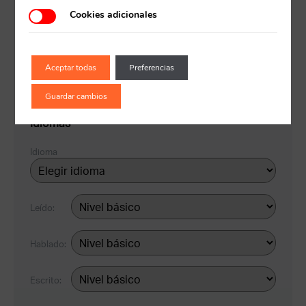
Cookies adicionales
Recuerda mis claves
Período
Aceptar todas
Preferencias
+
Guardar cambios
¿Ya eres socio pero no
¿Olvidaste tu
Idiomas
estas registrado?
contraseña?
Idioma
Leído:
Hablado:
Escrito: