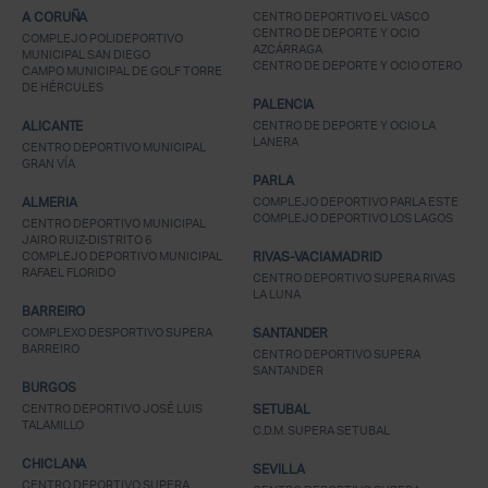
A CORUÑA
CENTRO DEPORTIVO EL VASCO
CENTRO DE DEPORTE Y OCIO
COMPLEJO POLIDEPORTIVO
AZCÁRRAGA
MUNICIPAL SAN DIEGO
CENTRO DE DEPORTE Y OCIO OTERO
CAMPO MUNICIPAL DE GOLF TORRE
DE HÉRCULES
PALENCIA
ALICANTE
CENTRO DE DEPORTE Y OCIO LA
LANERA
CENTRO DEPORTIVO MUNICIPAL
GRAN VÍA
PARLA
ALMERIA
COMPLEJO DEPORTIVO PARLA ESTE
COMPLEJO DEPORTIVO LOS LAGOS
CENTRO DEPORTIVO MUNICIPAL
JAIRO RUIZ-DISTRITO 6
COMPLEJO DEPORTIVO MUNICIPAL
RIVAS-VACIAMADRID
RAFAEL FLORIDO
CENTRO DEPORTIVO SUPERA RIVAS
LA LUNA
BARREIRO
COMPLEXO DESPORTIVO SUPERA
SANTANDER
BARREIRO
CENTRO DEPORTIVO SUPERA
SANTANDER
BURGOS
CENTRO DEPORTIVO JOSÉ LUIS
SETUBAL
TALAMILLO
C.D.M. SUPERA SETUBAL
CHICLANA
SEVILLA
CENTRO DEPORTIVO SUPERA