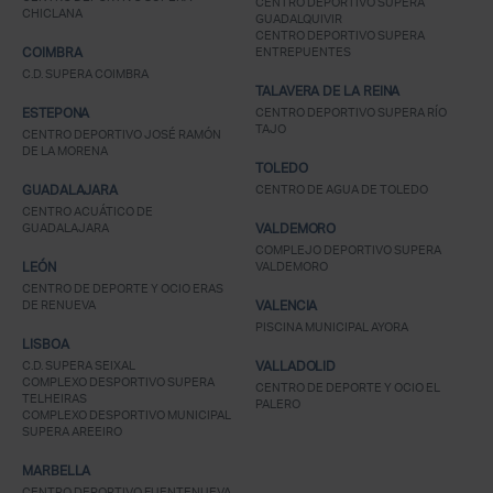
CENTRO DEPORTIVO SUPERA
CHICLANA
GUADALQUIVIR
CENTRO DEPORTIVO SUPERA
COIMBRA
ENTREPUENTES
C.D. SUPERA COIMBRA
TALAVERA DE LA REINA
ESTEPONA
CENTRO DEPORTIVO SUPERA RÍO
TAJO
CENTRO DEPORTIVO JOSÉ RAMÓN
DE LA MORENA
TOLEDO
GUADALAJARA
CENTRO DE AGUA DE TOLEDO
CENTRO ACUÁTICO DE
GUADALAJARA
VALDEMORO
COMPLEJO DEPORTIVO SUPERA
LEÓN
VALDEMORO
CENTRO DE DEPORTE Y OCIO ERAS
DE RENUEVA
VALENCIA
PISCINA MUNICIPAL AYORA
LISBOA
C.D. SUPERA SEIXAL
VALLADOLID
COMPLEXO DESPORTIVO SUPERA
CENTRO DE DEPORTE Y OCIO EL
TELHEIRAS
PALERO
COMPLEXO DESPORTIVO MUNICIPAL
SUPERA AREEIRO
MARBELLA
CENTRO DEPORTIVO FUENTENUEVA