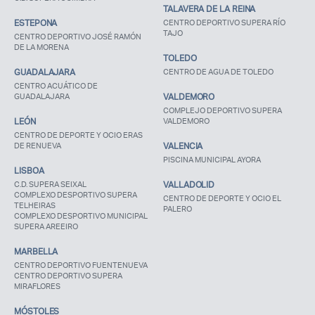
TALAVERA DE LA REINA
ESTEPONA
CENTRO DEPORTIVO SUPERA RÍO
TAJO
Recuerda mis claves
CENTRO DEPORTIVO JOSÉ RAMÓN
DE LA MORENA
TOLEDO
GUADALAJARA
CENTRO DE AGUA DE TOLEDO
CENTRO ACUÁTICO DE
GUADALAJARA
VALDEMORO
COMPLEJO DEPORTIVO SUPERA
LEÓN
VALDEMORO
¿Ya eres socio pero no
¿Olvidaste tu
CENTRO DE DEPORTE Y OCIO ERAS
estas registrado?
contraseña?
DE RENUEVA
VALENCIA
PISCINA MUNICIPAL AYORA
LISBOA
C.D. SUPERA SEIXAL
VALLADOLID
COMPLEXO DESPORTIVO SUPERA
CENTRO DE DEPORTE Y OCIO EL
TELHEIRAS
PALERO
COMPLEXO DESPORTIVO MUNICIPAL
SUPERA AREEIRO
MARBELLA
CENTRO DEPORTIVO FUENTENUEVA
CENTRO DEPORTIVO SUPERA
MIRAFLORES
MÓSTOLES