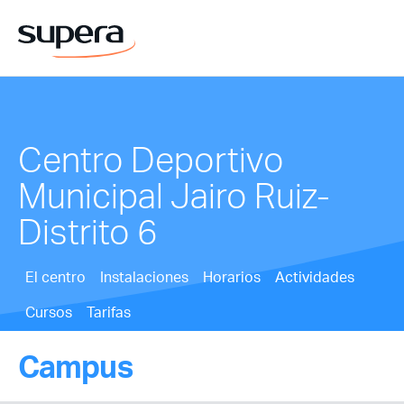
Centro Deportivo
Municipal Jairo Ruiz-
Distrito 6
El centro
Instalaciones
Horarios
Actividades
Cursos
Tarifas
Campus