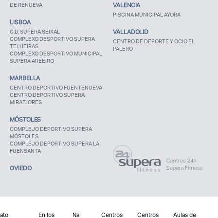
DE RENUEVA
VALENCIA
PISCINA MUNICIPAL AYORA
LISBOA
C.D. SUPERA SEIXAL
VALLADOLID
COMPLEXO DESPORTIVO SUPERA
CENTRO DE DEPORTE Y OCIO EL
TELHEIRAS
PALERO
COMPLEXO DESPORTIVO MUNICIPAL
SUPERA AREEIRO
MARBELLA
CENTRO DEPORTIVO FUENTENUEVA
CENTRO DEPORTIVO SUPERA
MIRAFLORES
MÓSTOLES
COMPLEJO DEPORTIVO SUPERA
MÓSTOLES
COMPLEJO DEPORTIVO SUPERA LA
FUENSANTA
OVIEDO
ato
En los
Na
Centros
Centros
Aulas de