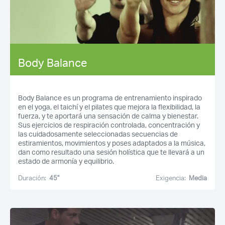
Body Balance
Body Balance es un programa de entrenamiento inspirado
en el yoga, el taichí y el pilates que mejora la flexibilidad, la
fuerza, y te aportará una sensación de calma y bienestar.
Sus ejercicios de respiración controlada, concentración y
las cuidadosamente seleccionadas secuencias de
estiramientos, movimientos y poses adaptados a la música,
dan como resultado una sesión holística que te llevará a un
estado de armonía y equilibrio.
Duración:
45''
Exigencia:
Media