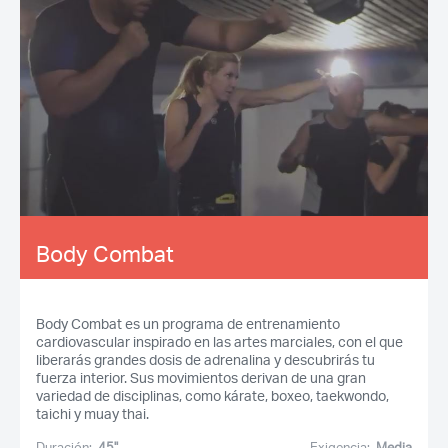
Body Combat
Body Combat es un programa de entrenamiento
cardiovascular inspirado en las artes marciales, con el que
liberarás grandes dosis de adrenalina y descubrirás tu
fuerza interior. Sus movimientos derivan de una gran
variedad de disciplinas, como kárate, boxeo, taekwondo,
taichi y muay thai.
Duración:
45''
Exigencia:
Media