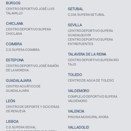
BURGOS
CENTRO DEPORTIVO JOSÉ LUIS
SETUBAL
TALAMILLO
C.D.M. SUPERA SETUBAL
CHICLANA
SEVILLA
CENTRO DEPORTIVO SUPERA
CENTRO DEPORTIVO SUPERA
CHICLANA
GUADALQUIVIR
CENTRO DEPORTIVO SUPERA
COIMBRA
ENTREPUENTES
C.D. SUPERA COIMBRA
TALAVERA DE LA REINA
ESTEPONA
CENTRO DEPORTIVO SUPERA RÍO
TAJO
CENTRO DEPORTIVO JOSÉ RAMÓN
DE LA MORENA
TOLEDO
GUADALAJARA
CENTRO DE AGUA DE TOLEDO
CENTRO ACUÁTICO DE
GUADALAJARA
VALDEMORO
COMPLEJO DEPORTIVO SUPERA
LEÓN
VALDEMORO
CENTRO DE DEPORTE Y OCIO ERAS
DE RENUEVA
VALENCIA
PISCINA MUNICIPAL AYORA
LISBOA
C.D. SUPERA SEIXAL
VALLADOLID