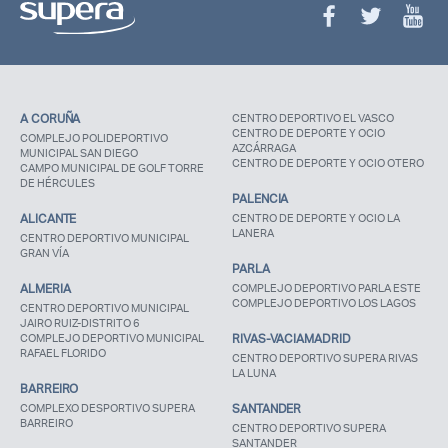
Recuerda mis claves
A CORUÑA
CENTRO DEPORTIVO EL VASCO
CENTRO DE DEPORTE Y OCIO
COMPLEJO POLIDEPORTIVO
AZCÁRRAGA
MUNICIPAL SAN DIEGO
CENTRO DE DEPORTE Y OCIO OTERO
CAMPO MUNICIPAL DE GOLF TORRE
DE HÉRCULES
¿Ya eres socio pero no
¿Olvidaste tu
PALENCIA
estas registrado?
contraseña?
ALICANTE
CENTRO DE DEPORTE Y OCIO LA
LANERA
CENTRO DEPORTIVO MUNICIPAL
GRAN VÍA
PARLA
ALMERIA
COMPLEJO DEPORTIVO PARLA ESTE
COMPLEJO DEPORTIVO LOS LAGOS
CENTRO DEPORTIVO MUNICIPAL
JAIRO RUIZ-DISTRITO 6
COMPLEJO DEPORTIVO MUNICIPAL
RIVAS-VACIAMADRID
RAFAEL FLORIDO
CENTRO DEPORTIVO SUPERA RIVAS
LA LUNA
BARREIRO
COMPLEXO DESPORTIVO SUPERA
SANTANDER
BARREIRO
CENTRO DEPORTIVO SUPERA
SANTANDER