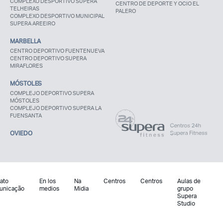
COMPLEXO DESPORTIVO SUPERA
CENTRO DE DEPORTE Y OCIO EL
TELHEIRAS
PALERO
COMPLEXO DESPORTIVO MUNICIPAL
SUPERA AREEIRO
MARBELLA
CENTRO DEPORTIVO FUENTENUEVA
CENTRO DEPORTIVO SUPERA
MIRAFLORES
MÓSTOLES
COMPLEJO DEPORTIVO SUPERA
MÓSTOLES
COMPLEJO DEPORTIVO SUPERA LA
FUENSANTA
OVIEDO
ato
En los
Na
Centros
Centros
Aulas de
unicação
medios
Midia
grupo
Supera
Studio