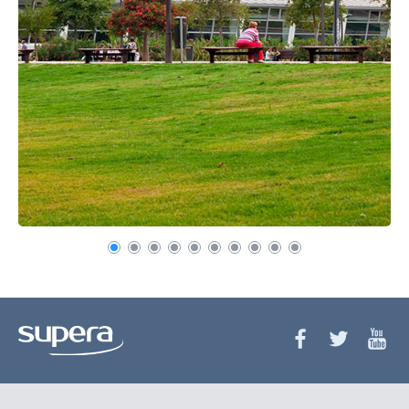
Recuerda mis claves
¿Ya eres socio pero no
¿Olvidaste tu
estas registrado?
contraseña?