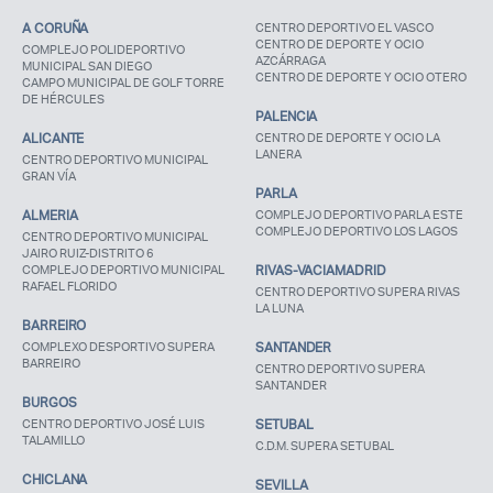
A CORUÑA
CENTRO DEPORTIVO EL VASCO
CENTRO DE DEPORTE Y OCIO
COMPLEJO POLIDEPORTIVO
AZCÁRRAGA
MUNICIPAL SAN DIEGO
CENTRO DE DEPORTE Y OCIO OTERO
CAMPO MUNICIPAL DE GOLF TORRE
DE HÉRCULES
PALENCIA
ALICANTE
CENTRO DE DEPORTE Y OCIO LA
LANERA
CENTRO DEPORTIVO MUNICIPAL
GRAN VÍA
PARLA
ALMERIA
COMPLEJO DEPORTIVO PARLA ESTE
COMPLEJO DEPORTIVO LOS LAGOS
CENTRO DEPORTIVO MUNICIPAL
JAIRO RUIZ-DISTRITO 6
COMPLEJO DEPORTIVO MUNICIPAL
RIVAS-VACIAMADRID
RAFAEL FLORIDO
CENTRO DEPORTIVO SUPERA RIVAS
LA LUNA
BARREIRO
COMPLEXO DESPORTIVO SUPERA
SANTANDER
BARREIRO
CENTRO DEPORTIVO SUPERA
SANTANDER
BURGOS
CENTRO DEPORTIVO JOSÉ LUIS
SETUBAL
TALAMILLO
C.D.M. SUPERA SETUBAL
CHICLANA
SEVILLA