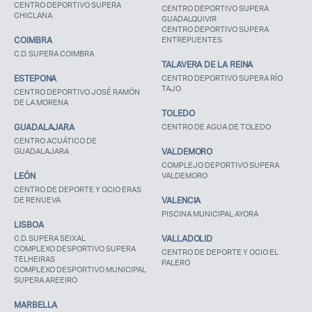
CENTRO DEPORTIVO SUPERA
CENTRO DEPORTIVO SUPERA
CHICLANA
GUADALQUIVIR
CENTRO DEPORTIVO SUPERA
COIMBRA
ENTREPUENTES
C.D. SUPERA COIMBRA
TALAVERA DE LA REINA
ESTEPONA
CENTRO DEPORTIVO SUPERA RÍO
TAJO
CENTRO DEPORTIVO JOSÉ RAMÓN
DE LA MORENA
TOLEDO
GUADALAJARA
CENTRO DE AGUA DE TOLEDO
CENTRO ACUÁTICO DE
GUADALAJARA
VALDEMORO
COMPLEJO DEPORTIVO SUPERA
LEÓN
VALDEMORO
CENTRO DE DEPORTE Y OCIO ERAS
DE RENUEVA
VALENCIA
PISCINA MUNICIPAL AYORA
LISBOA
C.D. SUPERA SEIXAL
VALLADOLID
COMPLEXO DESPORTIVO SUPERA
CENTRO DE DEPORTE Y OCIO EL
TELHEIRAS
PALERO
COMPLEXO DESPORTIVO MUNICIPAL
SUPERA AREEIRO
MARBELLA