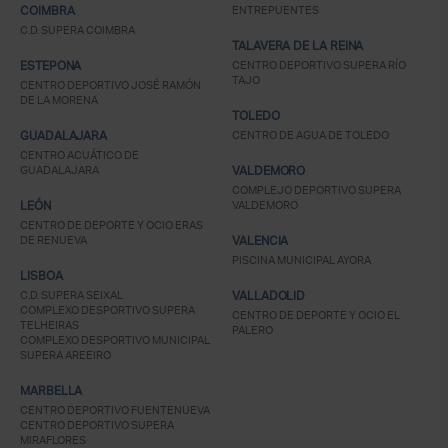
COIMBRA
ENTREPUENTES
C.D. SUPERA COIMBRA
TALAVERA DE LA REINA
ESTEPONA
CENTRO DEPORTIVO SUPERA RÍO
TAJO
CENTRO DEPORTIVO JOSÉ RAMÓN
DE LA MORENA
TOLEDO
GUADALAJARA
CENTRO DE AGUA DE TOLEDO
CENTRO ACUÁTICO DE
GUADALAJARA
VALDEMORO
COMPLEJO DEPORTIVO SUPERA
LEÓN
VALDEMORO
CENTRO DE DEPORTE Y OCIO ERAS
DE RENUEVA
VALENCIA
PISCINA MUNICIPAL AYORA
LISBOA
C.D. SUPERA SEIXAL
VALLADOLID
COMPLEXO DESPORTIVO SUPERA
CENTRO DE DEPORTE Y OCIO EL
TELHEIRAS
PALERO
COMPLEXO DESPORTIVO MUNICIPAL
SUPERA AREEIRO
MARBELLA
CENTRO DEPORTIVO FUENTENUEVA
CENTRO DEPORTIVO SUPERA
MIRAFLORES