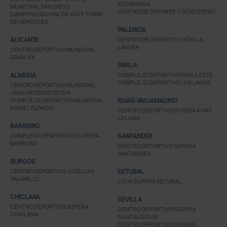
AZCÁRRAGA
MUNICIPAL SAN DIEGO
CENTRO DE DEPORTE Y OCIO OTERO
CAMPO MUNICIPAL DE GOLF TORRE
DE HÉRCULES
PALENCIA
ALICANTE
CENTRO DE DEPORTE Y OCIO LA
LANERA
CENTRO DEPORTIVO MUNICIPAL
GRAN VÍA
PARLA
ALMERIA
COMPLEJO DEPORTIVO PARLA ESTE
COMPLEJO DEPORTIVO LOS LAGOS
CENTRO DEPORTIVO MUNICIPAL
JAIRO RUIZ-DISTRITO 6
COMPLEJO DEPORTIVO MUNICIPAL
RIVAS-VACIAMADRID
RAFAEL FLORIDO
CENTRO DEPORTIVO SUPERA RIVAS
LA LUNA
BARREIRO
COMPLEXO DESPORTIVO SUPERA
SANTANDER
BARREIRO
CENTRO DEPORTIVO SUPERA
SANTANDER
BURGOS
CENTRO DEPORTIVO JOSÉ LUIS
SETUBAL
TALAMILLO
C.D.M. SUPERA SETUBAL
CHICLANA
SEVILLA
CENTRO DEPORTIVO SUPERA
CENTRO DEPORTIVO SUPERA
CHICLANA
GUADALQUIVIR
CENTRO DEPORTIVO SUPERA