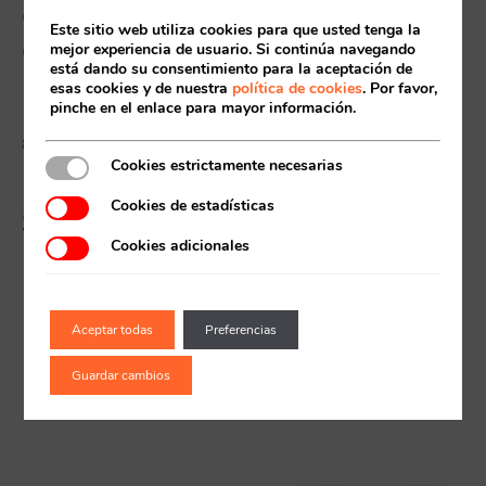
cursos de natación y pádel
Este sitio web utiliza cookies para que usted tenga la
de la temporada 2026/2027
mejor experiencia de usuario. Si continúa navegando
Acceso socios
está dando su consentimiento para la aceptación de
esas cookies y de nuestra
política de cookies
. Por favor,
pinche en el enlace para mayor información.
8 MAYO, 2026
Cookies estrictamente necesarias
El campus de verano de
Cookies de estadísticas
Supera, lo mejor para los
peques
Cookies adicionales
Recuerda mis claves
Aceptar todas
Preferencias
Guardar cambios
¿Ya eres socio pero no
¿Olvidaste tu
estas registrado?
contraseña?