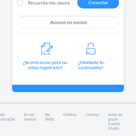
Recuerda mis claves
¿Ya eres socio pero no
¿Olvidaste tu
estas registrado?
contraseña?
ato
En los
Na
Centros
Centros
Aulas de
unicação
medios
Midia
grupo
Supera
Studio