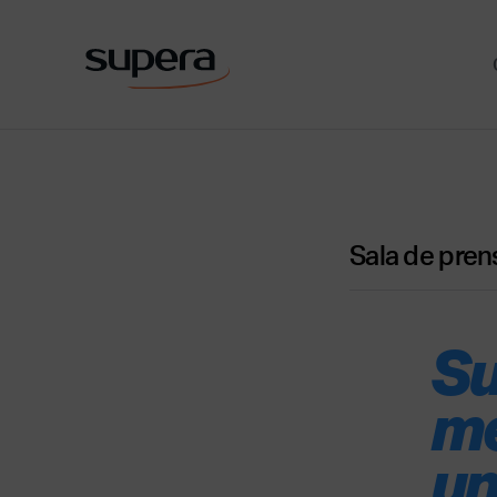
Sala de pren
Su
me
un