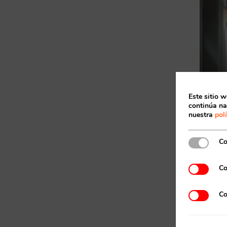
Este sitio w
continúa na
nuestra
pol
Co
Co
Co
Igualm
con la