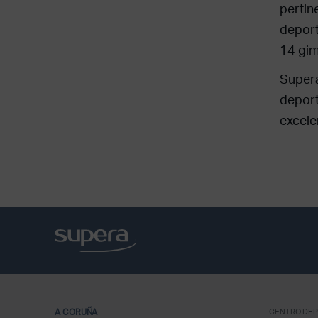
pertin
deport
14 gim
Supera
deport
excele
A CORUÑA
CENTRO DEP