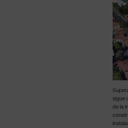
Supera
sigue 
de la 
constr
instal