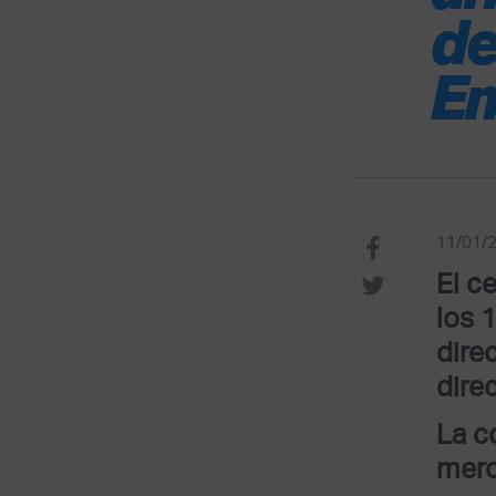
de
Em
11/01/
El c
los 
dire
dire
La c
merc