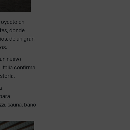
royecto en
ntes, donde
ños, de un gran
os.
 un nuevo
, Italia confirma
storia.
a
 para
zi, sauna, baño