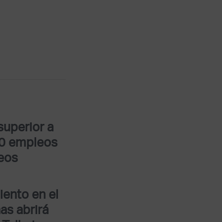
superior a
00 empleos
leos
ento en el
s abrirá