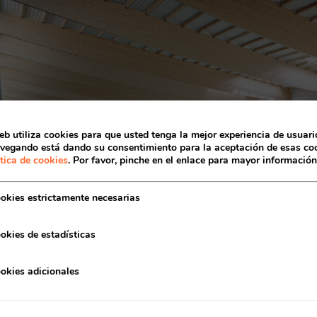
Acceso socios
eb utiliza cookies para que usted tenga la mejor experiencia de usuario
vegando está dando su consentimiento para la aceptación de esas coo
ítica de cookies
. Por favor, pinche en el enlace para mayor información
okies estrictamente necesarias
okies de estadísticas
Recuerda mis claves
okies adicionales
ente, será posible disfrutar de una sala de más de 1.2
 maquinaria más moderna. Además de los vestuarios f