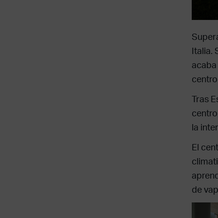
Supera
Italia
acaba 
centro
Tras E
centro,
la int
El cen
climat
aprend
de vap