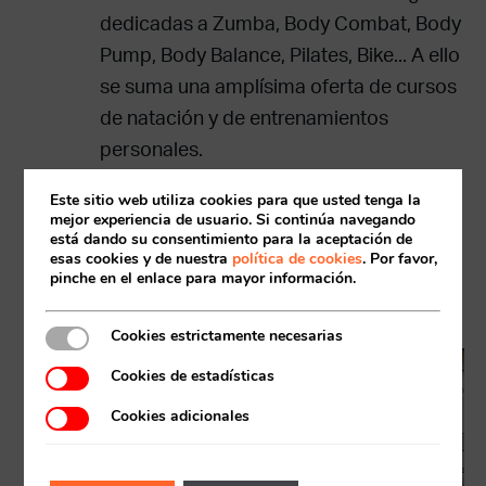
dedicadas a Zumba, Body Combat, Body
Pump, Body Balance, Pilates, Bike... A ello
se suma una amplísima oferta de cursos
de natación y de entrenamientos
personales.
La zona exterior del nuevo proyecto
Este sitio web utiliza cookies para que usted tenga la
mejor experiencia de usuario. Si continúa navegando
contará con
piscinas exteriores
, un
Acceso socios
está dando su consentimiento para la aceptación de
solárium y una zona lúdica. También
esas cookies y de nuestra
política de cookies
. Por favor,
pinche en el enlace para mayor información.
contará con un aparcamiento con
capacidad para 120 vehículos.
Cookies estrictamente necesarias
Cookies de estadísticas
Cookies adicionales
Recuerda mis claves