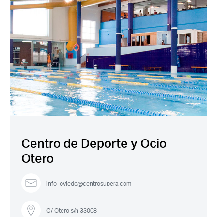
Acceso socios
Recuerda mis claves
Centro de Deporte y Ocio
Otero
info_oviedo@centrosupera.com
¿Ya eres socio pero no
¿Olvidaste tu
estas registrado?
contraseña?
C/ Otero s/n 33008