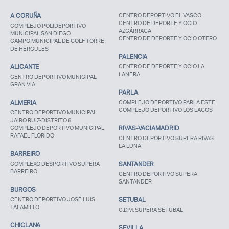
A CORUÑA
CENTRO DEPORTIVO EL VASCO
CENTRO DE DEPORTE Y OCIO
COMPLEJO POLIDEPORTIVO
AZCÁRRAGA
MUNICIPAL SAN DIEGO
CENTRO DE DEPORTE Y OCIO OTERO
CAMPO MUNICIPAL DE GOLF TORRE
DE HÉRCULES
PALENCIA
ALICANTE
CENTRO DE DEPORTE Y OCIO LA
LANERA
CENTRO DEPORTIVO MUNICIPAL
GRAN VÍA
PARLA
ALMERIA
COMPLEJO DEPORTIVO PARLA ESTE
COMPLEJO DEPORTIVO LOS LAGOS
CENTRO DEPORTIVO MUNICIPAL
JAIRO RUIZ-DISTRITO 6
COMPLEJO DEPORTIVO MUNICIPAL
RIVAS-VACIAMADRID
RAFAEL FLORIDO
CENTRO DEPORTIVO SUPERA RIVAS
LA LUNA
BARREIRO
COMPLEXO DESPORTIVO SUPERA
SANTANDER
BARREIRO
CENTRO DEPORTIVO SUPERA
SANTANDER
BURGOS
CENTRO DEPORTIVO JOSÉ LUIS
SETUBAL
TALAMILLO
C.D.M. SUPERA SETUBAL
CHICLANA
SEVILLA