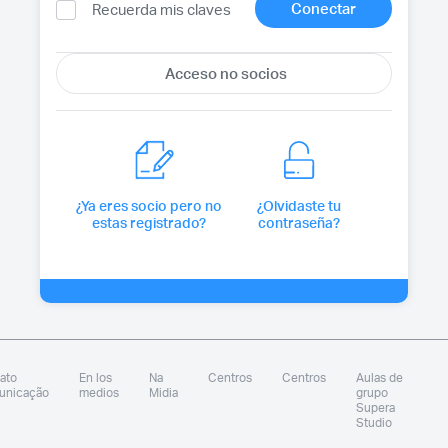
Recuerda mis claves
¿Ya eres socio pero no
¿Olvidaste tu
estas registrado?
contraseña?
ato
En los
Na
Centros
Centros
Aulas de
unicação
medios
Midia
grupo
Supera
Studio